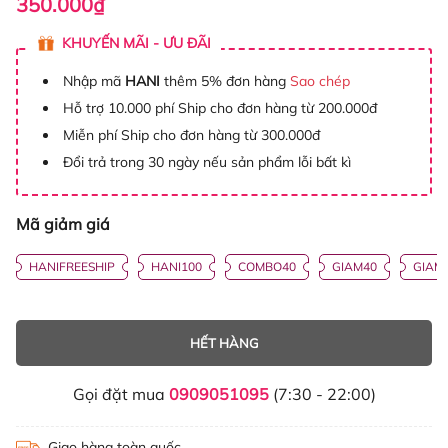
350.000₫
KHUYẾN MÃI - ƯU ĐÃI
Nhập mã
HANI
thêm 5% đơn hàng
Sao chép
Hỗ trợ 10.000 phí Ship cho đơn hàng từ 200.000đ
Miễn phí Ship cho đơn hàng từ 300.000đ
Đổi trả trong 30 ngày nếu sản phẩm lỗi bất kì
Mã giảm giá
HANIFREESHIP
HANI100
COMBO40
GIAM40
GIAM
HẾT HÀNG
Gọi đặt mua
0909051095
(7:30 - 22:00)
Giao hàng toàn quốc