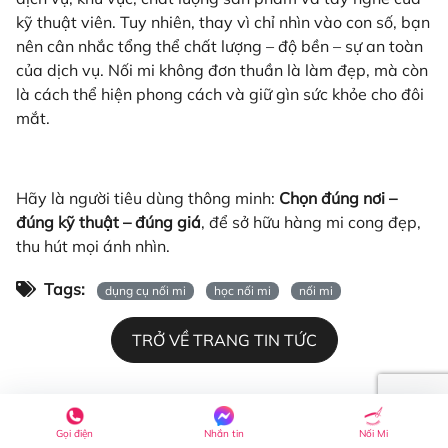
kỹ thuật viên. Tuy nhiên, thay vì chỉ nhìn vào con số, bạn
nên cân nhắc tổng thể chất lượng – độ bền – sự an toàn
của dịch vụ. Nối mi không đơn thuần là làm đẹp, mà còn
là cách thể hiện phong cách và giữ gìn sức khỏe cho đôi
mắt.
Hãy là người tiêu dùng thông minh:
C
họn đúng nơi –
đúng kỹ thuật – đúng giá
, để sở hữu hàng mi cong đẹp,
thu hút mọi ánh nhìn.
Nhíp Nối Mi Đa Năng Violet (Có Thước
Tags:
dụng cụ nối mi
học nối mi
nối mi
Đo)
Khách hàng Tăng Tú Tâm tại Trà Vinh vừa mua sản
TRỞ VỀ TRANG TIN TỨC
phẩm cách đây 27 phút
Viết bình luận của bạn
Gọi điện
Nhắn tin
Nối Mi