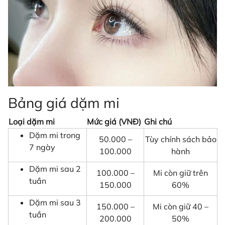
Bảng giá dặm mi
Loại dặm mi
Mức giá (VNĐ)
Ghi chú
Dặm mi trong
50.000 –
Tùy chính sách bảo
7 ngày
100.000
hành
Dặm mi sau 2
100.000 –
Mi còn giữ trên
tuần
150.000
60%
Dặm mi sau 3
150.000 –
Mi còn giữ 40 –
tuần
200.000
50%