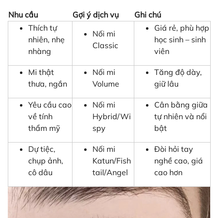
Nhu cầu
Gợi ý dịch vụ
Ghi chú
Thích tự
Giá rẻ, phù hợp
Nối mi
nhiên, nhẹ
học sinh – sinh
Classic
nhàng
viên
Mi thật
Nối mi
Tăng độ dày,
thưa, ngắn
Volume
giữ lâu
Yêu cầu cao
Nối mi
Cân bằng giữa
về tính
Hybrid/Wi
tự nhiên và nổi
thẩm mỹ
spy
bật
Dự tiệc,
Nối mi
Đòi hỏi tay
chụp ảnh,
Katun/Fish
nghề cao, giá
cô dâu
tail/Angel
cao hơn