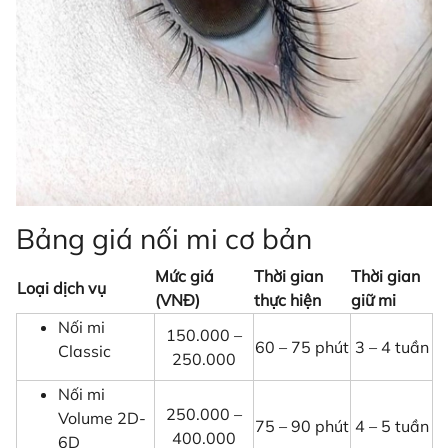
Bảng giá nối mi cơ bản
Mức giá
Thời gian
Thời gian
Loại dịch vụ
(VNĐ)
thực hiện
giữ mi
Nối mi
150.000 –
60 – 75 phút
3 – 4 tuần
Classic
250.000
Nối mi
250.000 –
Volume 2D-
75 – 90 phút
4 – 5 tuần
400.000
6D