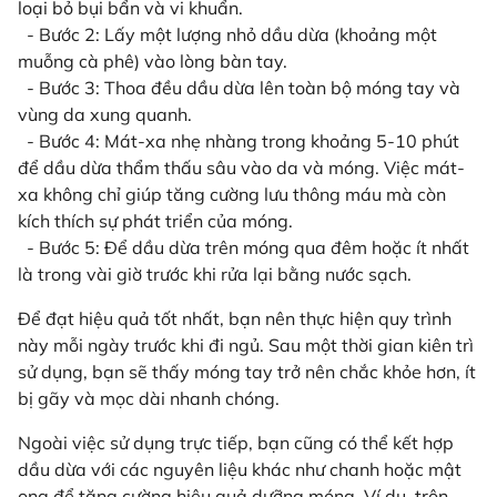
loại bỏ bụi bẩn và vi khuẩn.
- Bước 2: Lấy một lượng nhỏ dầu dừa (khoảng một
muỗng cà phê) vào lòng bàn tay.
- Bước 3: Thoa đều dầu dừa lên toàn bộ móng tay và
vùng da xung quanh.
- Bước 4: Mát-xa nhẹ nhàng trong khoảng 5-10 phút
để dầu dừa thẩm thấu sâu vào da và móng. Việc mát-
xa không chỉ giúp tăng cường lưu thông máu mà còn
kích thích sự phát triển của móng.
- Bước 5: Để dầu dừa trên móng qua đêm hoặc ít nhất
là trong vài giờ trước khi rửa lại bằng nước sạch.
Để đạt hiệu quả tốt nhất, bạn nên thực hiện quy trình
này mỗi ngày trước khi đi ngủ. Sau một thời gian kiên trì
sử dụng, bạn sẽ thấy móng tay trở nên chắc khỏe hơn, ít
bị gãy và mọc dài nhanh chóng.
Ngoài việc sử dụng trực tiếp, bạn cũng có thể kết hợp
dầu dừa với các nguyên liệu khác như chanh hoặc mật
ong để tăng cường hiệu quả dưỡng móng. Ví dụ, trộn