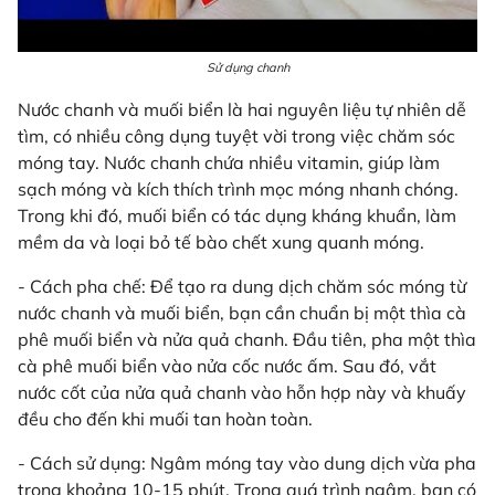
Sử dụng chanh
Nước chanh và muối biển là hai nguyên liệu tự nhiên dễ
tìm, có nhiều công dụng tuyệt vời trong việc chăm sóc
móng tay. Nước chanh chứa nhiều vitamin, giúp làm
sạch móng và kích thích trình mọc móng nhanh chóng.
Trong khi đó, muối biển có tác dụng kháng khuẩn, làm
mềm da và loại bỏ tế bào chết xung quanh móng.
- Cách pha chế: Để tạo ra dung dịch chăm sóc móng từ
nước chanh và muối biển, bạn cần chuẩn bị một thìa cà
phê muối biển và nửa quả chanh. Đầu tiên, pha một thìa
cà phê muối biển vào nửa cốc nước ấm. Sau đó, vắt
nước cốt của nửa quả chanh vào hỗn hợp này và khuấy
đều cho đến khi muối tan hoàn toàn.
- Cách sử dụng: Ngâm móng tay vào dung dịch vừa pha
trong khoảng 10-15 phút. Trong quá trình ngâm, bạn có