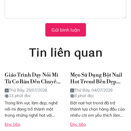
Gửi bình luận
Tin liên quan
Giáo Trình Dạy Nối Mi
Mẹo Sử Dụng Bột Nail
Từ Cơ Bản Đến Chuyên
Hot Trend Bền Đẹp
Sâu Chuẩn 2026
Như Salon
Thứ Bảy, 25/07/2026
Thứ Bảy, 04/07/2026
13 phút đọc
8 phút đọc
Trong lĩnh vực làm đẹp, nghề
Bột nail hot trend đã trở
nối mi đang trở thành một
thành lựa chọn hàng đầu của
trong những nghề hot với
nhiều chị em yêu thích làm
tiềm năng thu nhập cao và
đẹp. Không chỉ đơn thuần là
Đọc tiếp
Đọc tiếp
thời gian học...
nguyên liệu...