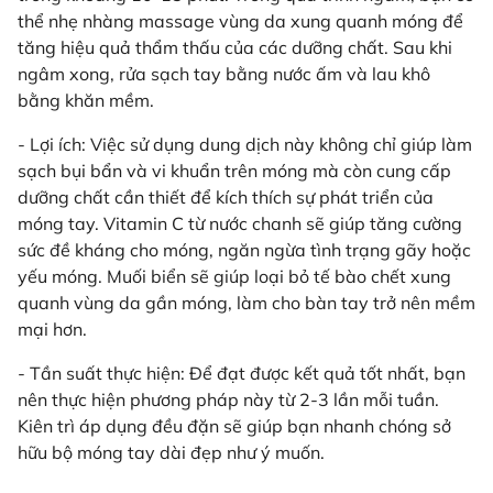
thể nhẹ nhàng massage vùng da xung quanh móng để
tăng hiệu quả thẩm thấu của các dưỡng chất. Sau khi
ngâm xong, rửa sạch tay bằng nước ấm và lau khô
bằng khăn mềm.
- Lợi ích: Việc sử dụng dung dịch này không chỉ giúp làm
sạch bụi bẩn và vi khuẩn trên móng mà còn cung cấp
dưỡng chất cần thiết để kích thích sự phát triển của
móng tay. Vitamin C từ nước chanh sẽ giúp tăng cường
sức đề kháng cho móng, ngăn ngừa tình trạng gãy hoặc
yếu móng. Muối biển sẽ giúp loại bỏ tế bào chết xung
quanh vùng da gần móng, làm cho bàn tay trở nên mềm
mại hơn.
- Tần suất thực hiện: Để đạt được kết quả tốt nhất, bạn
nên thực hiện phương pháp này từ 2-3 lần mỗi tuần.
Kiên trì áp dụng đều đặn sẽ giúp bạn nhanh chóng sở
hữu bộ móng tay dài đẹp như ý muốn.