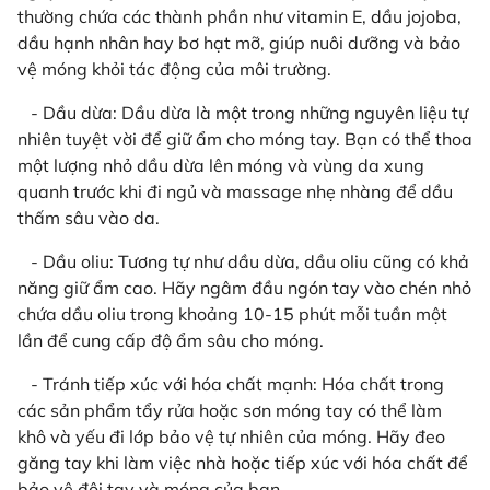
thường chứa các thành phần như vitamin E, dầu jojoba,
dầu hạnh nhân hay bơ hạt mỡ, giúp nuôi dưỡng và bảo
vệ móng khỏi tác động của môi trường.
- Dầu dừa: Dầu dừa là một trong những nguyên liệu tự
nhiên tuyệt vời để giữ ẩm cho móng tay. Bạn có thể thoa
một lượng nhỏ dầu dừa lên móng và vùng da xung
quanh trước khi đi ngủ và massage nhẹ nhàng để dầu
thấm sâu vào da.
- Dầu oliu: Tương tự như dầu dừa, dầu oliu cũng có khả
năng giữ ẩm cao. Hãy ngâm đầu ngón tay vào chén nhỏ
chứa dầu oliu trong khoảng 10-15 phút mỗi tuần một
lần để cung cấp độ ẩm sâu cho móng.
- Tránh tiếp xúc với hóa chất mạnh: Hóa chất trong
các sản phẩm tẩy rửa hoặc sơn móng tay có thể làm
khô và yếu đi lớp bảo vệ tự nhiên của móng. Hãy đeo
găng tay khi làm việc nhà hoặc tiếp xúc với hóa chất để
bảo vệ đôi tay và móng của bạn.