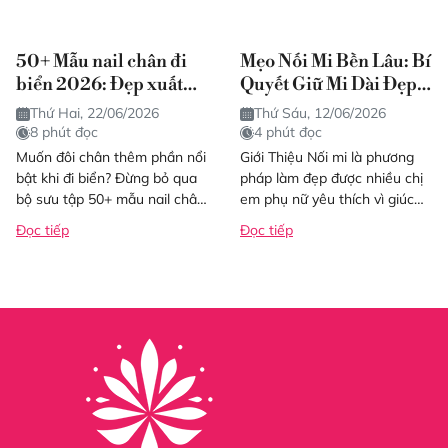
50+ Mẫu nail chân đi
Mẹo Nối Mi Bền Lâu: Bí
biển 2026: Đẹp xuất
Quyết Giữ Mi Dài Đẹp
sắc, cá tính, tôn đôi
Tự Nhiên Lâu Dài
Thứ Hai, 22/06/2026
Thứ Sáu, 12/06/2026
chân
8 phút đọc
4 phút đọc
Muốn đôi chân thêm phần nổi
Giới Thiệu Nối mi là phương
bật khi đi biển? Đừng bỏ qua
pháp làm đẹp được nhiều chị
bộ sưu tập 50+ mẫu nail chân
em phụ nữ yêu thích vì giúc
mới nhất 2026. Đảm bảo
đôi mắt trở nên to tròn, sắc
Đọc tiếp
Đọc tiếp
bạn...
nét...