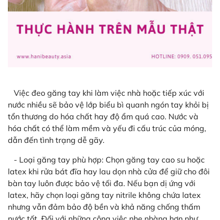
Việc đeo găng tay khi làm việc nhà hoặc tiếp xúc với
nước nhiều sẽ bảo vệ lớp biểu bì quanh ngón tay khỏi bị
tổn thương do hóa chất hay độ ẩm quá cao. Nước và
hóa chất có thể làm mềm và yếu đi cấu trúc của móng,
dẫn đến tình trạng dễ gãy.
- Loại găng tay phù hợp: Chọn găng tay cao su hoặc
latex khi rửa bát đĩa hay lau dọn nhà cửa để giữ cho đôi
bàn tay luôn được bảo vệ tối đa. Nếu bạn dị ứng với
latex, hãy chọn loại găng tay nitrile không chứa latex
nhưng vẫn đảm bảo độ bền và khả năng chống thấm
nước tốt. Đối với những công việc nhẹ nhàng hơn như