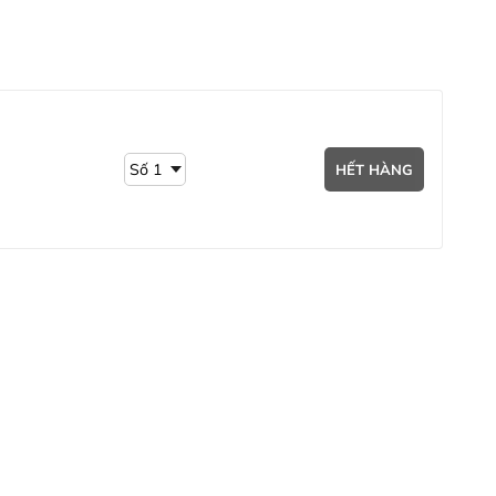
oài ngước, quý khách hàng có thể tìm thông tin sản
HẾT HÀNG