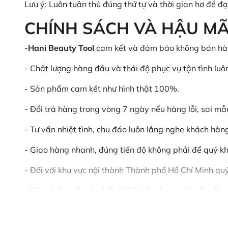
Lưu ý: Luôn tuân thủ đúng thứ tự và thời gian hơ để đạ
CHÍNH SÁCH VÀ HẬU MÃ
-
Hani Beauty Tool
cam kết và đảm bảo không bán hàn
- Chất lượng hàng đầu và thái độ phục vụ tận tình luô
- Sản phẩm cam kết như hình thật 100%.
- Đổi trả hàng trong vòng 7 ngày nếu hàng lỗi, sai mẫ
- Tư vấn nhiệt tình, chu đáo luôn lắng nghe khách hàng
- Giao hàng nhanh, đúng tiến độ không phải để quý kh
- Đối với khu vực nội thành Thành phố Hồ Chí Minh qu
- Sản phẩm vẫn còn hiển thị ở trên shop nghĩa là vẫ
- Sản phẩm được bán đi cả trên thị trường trong nước 