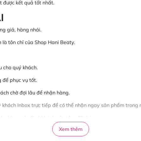
t được kết quả tốt nhất.
I
g giả, hàng nhái.
n là tôn chỉ của Shop Hani Beaty.
u cho quý khách.
 để phục vụ tốt.
ách chờ đợi lâu để nhận hàng.
ý khách Inbox trực tiếp để có thể nhận ngay sản phẩm trong 
n còn hàng nên Quý khách yên tâm đặt hàng.
Xem thêm
và ngoài nước.