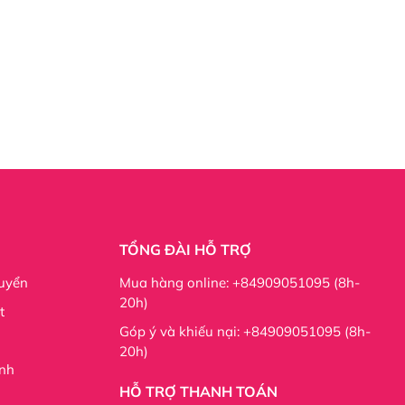
TỔNG ĐÀI HỖ TRỢ
uyển
Mua hàng online: +84909051095 (8h-
20h)
t
Góp ý và khiếu nại: +84909051095 (8h-
20h)
nh
HỖ TRỢ THANH TOÁN