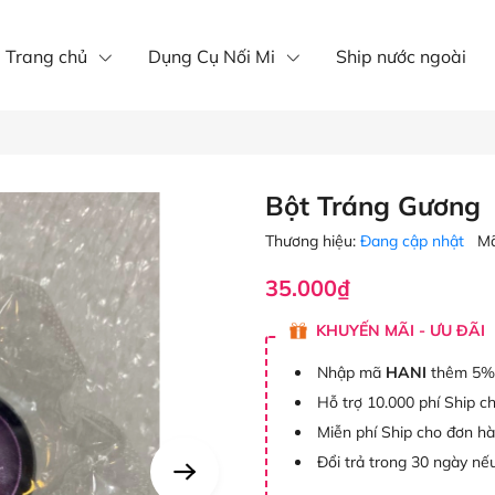
íp nôi mi
Mi khay
mi fan
Trang chủ
Dụng Cụ Nối Mi
Ship nước ngoài
Bột Tráng Gương
Thương hiệu:
Đang cập nhật
Mã
35.000₫
KHUYẾN MÃI - ƯU ĐÃI
Nhập mã
HANI
thêm 5%
Hỗ trợ 10.000 phí Ship c
Miễn phí Ship cho đơn h
Đổi trả trong 30 ngày nếu