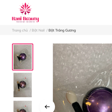
Keo nối mi
Nh
Trang chủ
/
Bột Nail
/
Bột Tráng Gương