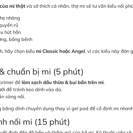
của mi thật
và sở thích cá nhân, thợ mi sẽ tư vấn kiểu nối ph
nhẹ nhàng
quyến rũ
u hút hồn
ơng, bồng bềnh
, hãy chọn kiểu
mi Classic hoặc Angel
, vì các kiểu này đơn g
 & chuẩn bị mi (5 phút)
 primer để
làm sạch dầu thừa & bụi bẩn trên mi
.
ới để tránh keo dính vào da.
ẵn sàng nối.
băng dính chuyên dụng thay vì gel pad để cố định mi nhanh
nh nối mi (15 phút)
yết định đến độ bền và thẩm mỹ của bộ mi. Kỹ thuật viên sẽ: