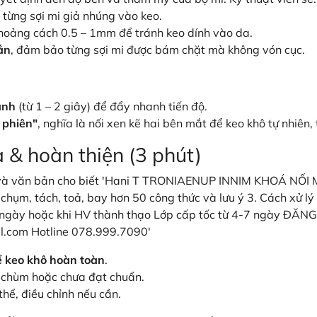
 từng sợi mi giả nhúng vào keo.
khoảng cách 0.5 – 1mm để tránh keo dính vào da.
ắn
, đảm bảo từng sợi mi được bám chặt mà không vón cục.
anh
(từ 1 – 2 giây) để đẩy nhanh tiến độ.
 phiên"
, nghĩa là nối xen kẽ hai bên mắt để keo khô tự nhiên,
a & hoàn thiện (3 phút)
ể keo khô hoàn toàn
.
nh chùm hoặc chưa đạt chuẩn.
hể, điều chỉnh nếu cần.