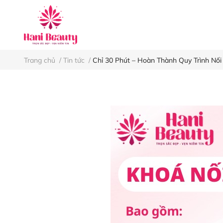
Keo nối mi
Nh
Trang chủ
/
Tin tức
/
Chỉ 30 Phút – Hoàn Thành Quy Trình Nối