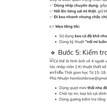
✅
Dùng nhíp chuyên dụng
, gắp
✅
Nối lên từng sợi mi thật
, giữ 
✅
Đi keo nhanh nhưng chắc ch
👉
Mẹo tăng tốc:
Sử dụng
keo có độ khô nh
Dùng kỹ thuật
"nối mi luân
🔹 Bước 5: Kiểm tr
Dùng quạt mini
thổi nhẹ đ
Chải lại mi, loại bỏ sợi dí
Dùng gương kiểm tra tổng t