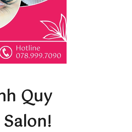
ành Quy
 Salon!