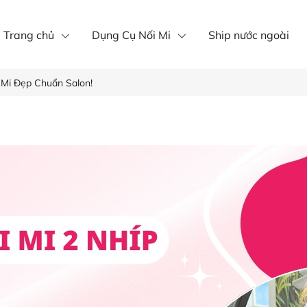
íp nôi mi
Mi khay
mi fan
Trang chủ
Dụng Cụ Nối Mi
Ship nước ngoài
 Mi Đẹp Chuẩn Salon!