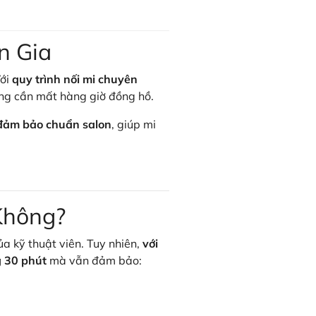
n Gia
Với
quy trình nối mi chuyên
ông cần mất hàng giờ đồng hồ.
 đảm bảo chuẩn salon
, giúp mi
 Không?
ủa kỹ thuật viên. Tuy nhiên,
với
g 30 phút
mà vẫn đảm bảo: