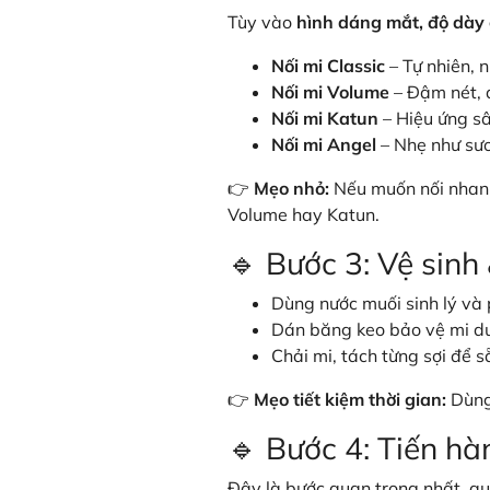
Tùy vào
hình dáng mắt, độ dày 
Nối mi Classic
– Tự nhiên, 
Nối mi Volume
– Đậm nét, 
Nối mi Katun
– Hiệu ứng sâ
Nối mi Angel
– Nhẹ như sư
👉
Mẹo nhỏ:
Nếu muốn nối nhanh
Volume hay Katun.
🔹 Bước 3: Vệ sinh
Dùng nước muối sinh lý và
Dán băng keo bảo vệ mi dư
Chải mi, tách từng sợi để s
👉
Mẹo tiết kiệm thời gian:
Dùng 
🔹 Bước 4: Tiến hà
Đây là bước quan trọng nhất, qu