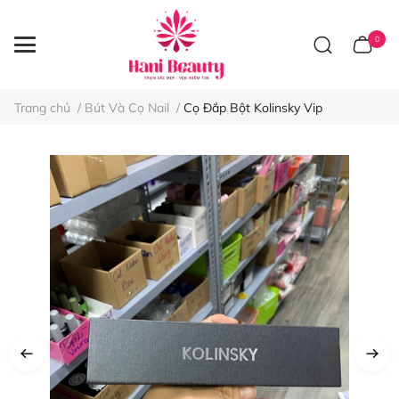
0
Trang chủ
/
Bút Và Cọ Nail
/
Cọ Đắp Bột Kolinsky Vip