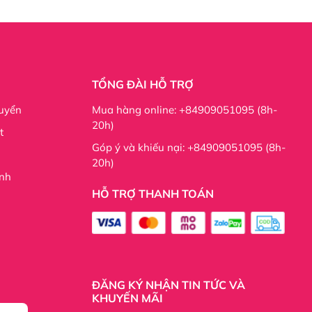
TỔNG ĐÀI HỖ TRỢ
uyển
Mua hàng online: +84909051095 (8h-
20h)
t
Góp ý và khiếu nại: +84909051095 (8h-
20h)
nh
HỖ TRỢ THANH TOÁN
ĐĂNG KÝ NHẬN TIN TỨC VÀ
KHUYẾN MÃI