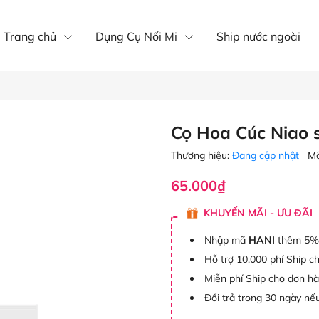
íp nôi mi
Mi khay
mi fan
Trang chủ
Dụng Cụ Nối Mi
Ship nước ngoài
Cọ Hoa Cúc Niao 
Thương hiệu:
Đang cập nhật
Mã
65.000₫
KHUYẾN MÃI - ƯU ĐÃI
Nhập mã
HANI
thêm 5%
Hỗ trợ 10.000 phí Ship c
Miễn phí Ship cho đơn h
Đổi trả trong 30 ngày nếu