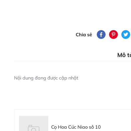
Chia sẻ
Mô t
Nội dung đang được cập nhật
Cọ Hoa Cúc Niao sô 10