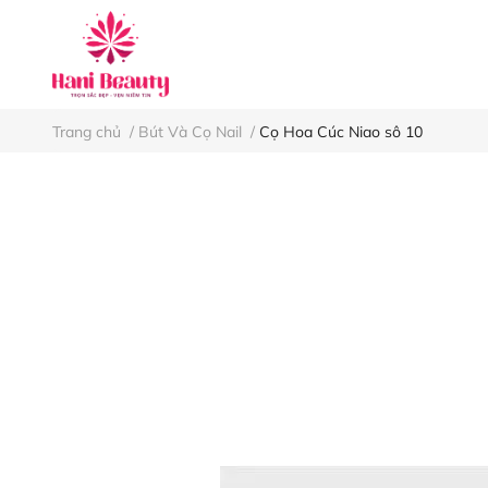
Keo nối mi
Nh
Trang chủ
/
Bút Và Cọ Nail
/
Cọ Hoa Cúc Niao sô 10