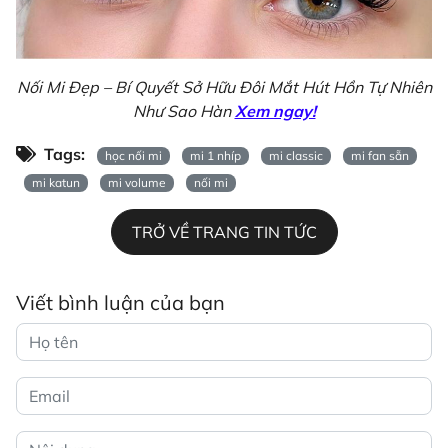
Nối Mi Đẹp – Bí Quyết Sở Hữu Đôi Mắt Hút Hồn Tự Nhiên
Như Sao Hàn
Xem ngay!
Tags:
học nối mi
mi 1 nhíp
mi classic
mi fan sẵn
mi katun
mi volume
nối mi
TRỞ VỀ TRANG TIN TỨC
Viết bình luận của bạn