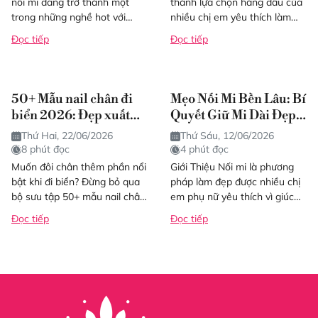
nối mi đang trở thành một
thành lựa chọn hàng đầu của
trong những nghề hot với
nhiều chị em yêu thích làm
tiềm năng thu nhập cao và
đẹp. Không chỉ đơn thuần là
Đọc tiếp
Đọc tiếp
thời gian học...
nguyên liệu...
50+ Mẫu nail chân đi
Mẹo Nối Mi Bền Lâu: Bí
biển 2026: Đẹp xuất
Quyết Giữ Mi Dài Đẹp
sắc, cá tính, tôn đôi
Tự Nhiên Lâu Dài
Thứ Hai, 22/06/2026
Thứ Sáu, 12/06/2026
chân
8 phút đọc
4 phút đọc
Muốn đôi chân thêm phần nổi
Giới Thiệu Nối mi là phương
bật khi đi biển? Đừng bỏ qua
pháp làm đẹp được nhiều chị
bộ sưu tập 50+ mẫu nail chân
em phụ nữ yêu thích vì giúc
mới nhất 2026. Đảm bảo
đôi mắt trở nên to tròn, sắc
Đọc tiếp
Đọc tiếp
bạn...
nét...