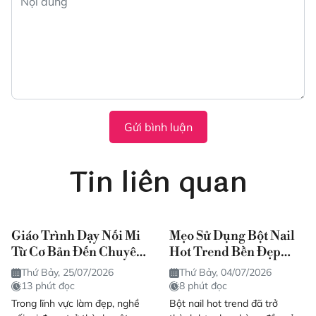
Gửi bình luận
Tin liên quan
Giáo Trình Dạy Nối Mi
Mẹo Sử Dụng Bột Nail
Từ Cơ Bản Đến Chuyên
Hot Trend Bền Đẹp
Sâu Chuẩn 2026
Như Salon
Thứ Bảy, 25/07/2026
Thứ Bảy, 04/07/2026
13 phút đọc
8 phút đọc
Trong lĩnh vực làm đẹp, nghề
Bột nail hot trend đã trở