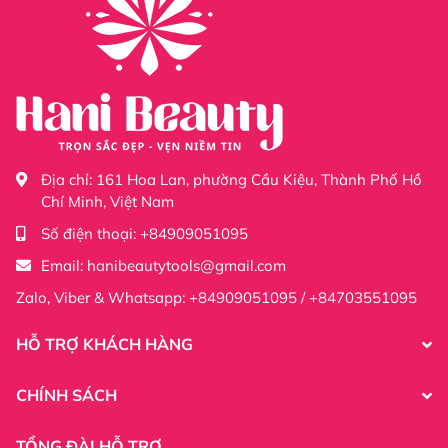
Shopee :
https://shopee.vn/dungcuphunxamhani.com
Tiktok :
https://www.tiktok.com/@sieuthidonghehanibeauty
Facebook :
https://www.facebook.com/profile.php?
id=61555365206677
Địa chỉ:
161 Hoa Lan, phường Cầu Kiệu, Thành Phố Hồ
Chí Minh, Việt Nam
Số điện thoại:
+84909051095
Email:
hanibeautytools@gmail.com
Zalo, Viber & Whatsapp: +84909051095 / +84703551095
HỖ TRỢ KHÁCH HÀNG
CHÍNH SÁCH
TỔNG ĐÀI HỖ TRỢ