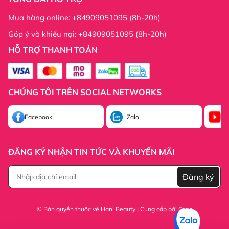
Mua hàng online: +84909051095 (8h-20h)
Góp ý và khiếu nại: +84909051095 (8h-20h)
HỖ TRỢ THANH TOÁN
Thông tin công ty:
CHÚNG TÔI TRÊN SOCIAL NETWORKS
Thông tin công ty:
Facebook
Zalo
Yo
ĐĂNG KÝ NHẬN TIN TỨC VÀ KHUYẾN MÃI
Đăng ký
© Bản quyền thuộc về Hani Beauty | Cung cấp bởi
Sapo