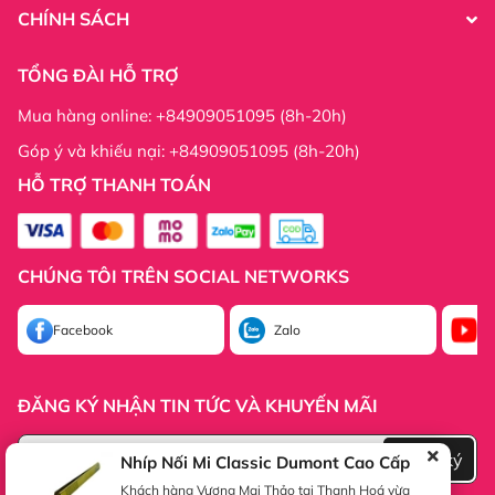
sản phẩm ở các gian hàng Shopee, tiktok , facebook với
CHÍNH SÁCH
từng mức giá khác nhau tùy vào các sàn.
Shopee :
https://shopee.vn/hani.official
TỔNG ĐÀI HỖ TRỢ
Tiktok :
Mua hàng online: +84909051095 (8h-20h)
https://www.tiktok.com/@sieuthidonghehanibeauty
Facebook :
https://www.facebook.com/profile.php?
Góp ý và khiếu nại: +84909051095 (8h-20h)
id=61555365206677
HỖ TRỢ THANH TOÁN
CHÚNG TÔI TRÊN SOCIAL NETWORKS
Facebook
Zalo
Yo
ĐĂNG KÝ NHẬN TIN TỨC VÀ KHUYẾN MÃI
Đăng ký
Nhíp Nối Mi Classic Dumont Cao Cấp
Khách hàng Vương Mai Thảo tại Thanh Hoá vừa