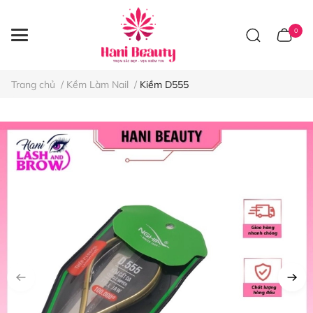
0
Trang chủ
/
Kềm Làm Nail
/
Kiềm D555