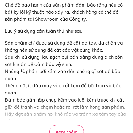
Chế độ bảo hành của sản phẩm đảm bảo rằng nếu có
bất kỳ lỗi kỹ thuật nào xảy ra, khách hàng có thể đổi
sản phẩm tại Showroom của Công ty.
Lưu ý sử dụng cần tuân thủ như sau:
Sản phẩm chỉ được sử dụng để cắt da tay, da chân và
không nên sử dụng để cắt các vật cứng khác.
Sau khi sử dụng, lau sạch bụi bẩn bằng dung dịch cồn
sát khuẩn để đảm bảo vệ sinh.
Nhúng ¼ phần lưỡi kềm vào dầu chống gỉ sét để bảo
quản.
Thêm một ít dầu máy vào cốt kềm để bôi trơn và bảo
quản.
Đảm bảo gắn nắp chụp kềm vào lưỡi kềm trước khi cất
giữ, để tránh va chạm hoặc rơi rớt làm hỏng sản phẩm.
Hãy đặt sản phẩm nơi khô ráo và tránh xa tầm tay của
trẻ em.
Xem thêm