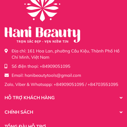
id=61555365206677
Địa chỉ:
161 Hoa Lan, phường Cầu Kiệu, Thành Phố Hồ
Chí Minh, Việt Nam
Số điện thoại:
+84909051095
Email:
hanibeautytools@gmail.com
Zalo, Viber & Whatsapp: +84909051095 / +84703551095
HỖ TRỢ KHÁCH HÀNG
CHÍNH SÁCH
TỔNG ĐÀI HỖ TRỢ