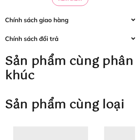
-
Hani Beauty Tool
cam kết và đảm bảo không bán
hàng giả, hàng nhái.
Chính sách giao hàng
- Chất lượng hàng đầu và thái độ phục vụ tận tình luôn
là tôn chỉ của Shop Hani Beaty.
Chính sách đổi trả
- Sản phẩm cam kết như hình thật 100%.
Sản phẩm cùng phân
- Đổi trả hàng trong vòng 7 ngày nếu hàng lỗi, sai mẫu
cho quý khách.
khúc
- Tư vấn nhiệt tình, chu đáo luôn lắng nghe khách hàng
để phục vụ tốt.
- Giao hàng nhanh, đúng tiến độ không phải để quý
Sản phẩm cùng loại
khách chờ đợi lâu để nhận hàng.
- Đối với khu vực nội thành Thành phố Hồ Chí Minh quý
khách Inbox trực tiếp để có thể nhận ngay sản phẩm
trong ngày.