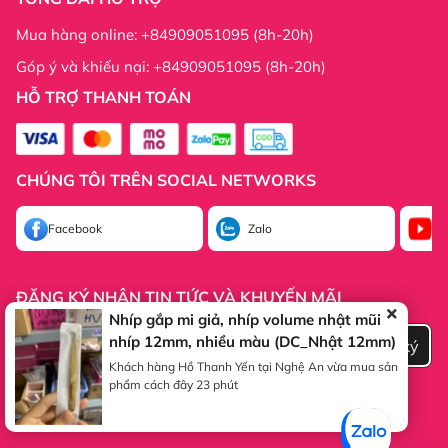
Mua hàng online: +84909051095 (8h-20h)
Góp ý và khiếu nại: +84909051095 (8h-20h)
HỖ TRỢ THANH TOÁN
Thông tin công ty:
CHÚNG TÔI TRÊN SOCIAL NETWORKS
Thông tin công ty:
Facebook
Zalo
Yo
ĐĂNG KÝ NHẬN TIN TỨC VÀ KHUYẾN MÃI
Nhíp gắp mi giả, nhíp volume nhật mũi
nhíp 12mm, nhiều màu (DC_Nhật 12mm)
Đăng ký
Khách hàng Hồ Thanh Yến tại Nghệ An vừa mua sản
phẩm cách đây 23 phút
© Bản quyền thuộc về Hani Beauty | Cung cấp bởi
Sapo