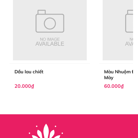
- Sản phẩm vẫn còn hiển thị ở trên shop nghĩa là vẫn
còn hàng nên Quý khách yên tâm đặt hàng.
- Sản phẩm được bán đi cả trên thị trường trong nước và
ngoài nước.
HƯỚNG DẪN MUA HÀNG
Tại trang Web này (Quý Khách nhấp vào nút "Mua
Ngay" hay "Thêm Vào Giỏ Hàng")
Dầu lau chiết
Màu Nhuộm Địn
Hiện tại sản phẩm phun xăm tại Hani được bán trên tất
Mày
cả các sàn thương mại điện tử Ecommerce trong nước
20.000₫
60.000₫
và ngoài ngước, quý khách hàng có thể tìm thông tin
sản phẩm ở các gian hàng Shopee, tiktok , facebook với
từng mức giá khác nhau tùy vào các sàn.
Shopee :
https://shopee.vn/dungcuphunxamhani.com
Tiktok :
https://www.tiktok.com/@sieuthidonghehanibeauty
Facebook :
https://www.facebook.com/profile.php?