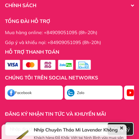
Tất cả các sản phẩm kềm của Kềm Nghĩa đều có chữ
CHÍNH SÁCH
NGHIA dập chìm sâu bên trong cổ kềm, giúp phân biệt
sản phẩm chính hãng và hàng giả.
TỔNG ĐÀI HỖ TRỢ
Mua hàng online: +84909051095 (8h-20h)
Góp ý và khiếu nại: +84909051095 (8h-20h)
HỖ TRỢ THANH TOÁN
CHÚNG TÔI TRÊN SOCIAL NETWORKS
Facebook
Zalo
Yo
ĐĂNG KÝ NHẬN TIN TỨC VÀ KHUYẾN MÃI
Đăng ký
Nhíp Chuyên Tháo Mi Lavender Không Gỉ
Khách hàng Đỗ Khắc Việt tại Ninh Bình vừa mua sản