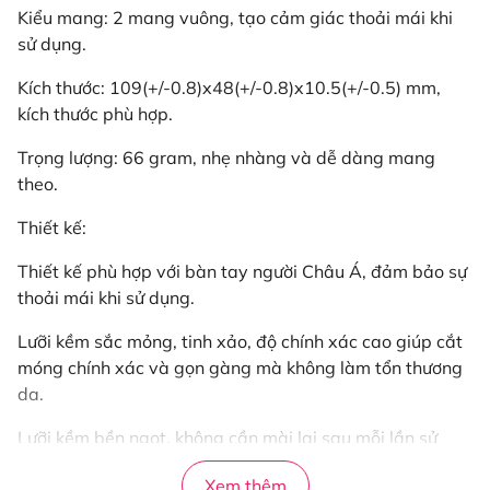
Kiểu mang: 2 mang vuông, tạo cảm giác thoải mái khi
sử dụng.
Kích thước: 109(+/-0.8)x48(+/-0.8)x10.5(+/-0.5) mm,
kích thước phù hợp.
Trọng lượng: 66 gram, nhẹ nhàng và dễ dàng mang
theo.
Thiết kế:
Thiết kế phù hợp với bàn tay người Châu Á, đảm bảo sự
thoải mái khi sử dụng.
Lưỡi kềm sắc mỏng, tinh xảo, độ chính xác cao giúp cắt
móng chính xác và gọn gàng mà không làm tổn thương
da.
Lưỡi kềm bền ngọt, không cần mài lại sau mỗi lần sử
dụng, tiết kiệm thời gian và công sức.
Xem thêm