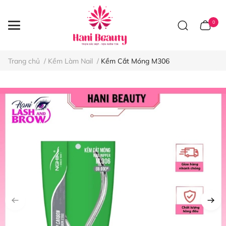
0
Trang chủ
/
Kềm Làm Nail
/
Kềm Cắt Móng M306