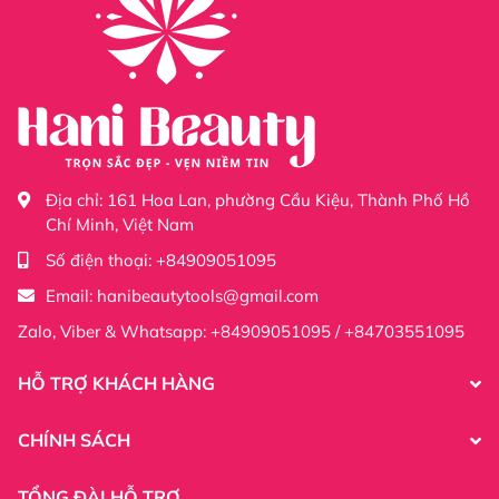
sản phẩm ở các gian hàng Shopee, tiktok , facebook với
từng mức giá khác nhau tùy vào các sàn.
Shopee :
https://shopee.vn/dungcuphunxamhani.com
Tiktok :
https://www.tiktok.com/@sieuthidonghehanibeauty
Facebook :
https://www.facebook.com/profile.php?
id=61555365206677
Địa chỉ:
161 Hoa Lan, phường Cầu Kiệu, Thành Phố Hồ
Chí Minh, Việt Nam
Số điện thoại:
+84909051095
Email:
hanibeautytools@gmail.com
Zalo, Viber & Whatsapp: +84909051095 / +84703551095
HỖ TRỢ KHÁCH HÀNG
CHÍNH SÁCH
TỔNG ĐÀI HỖ TRỢ