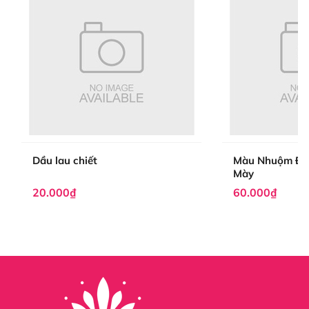
- Giao hàng nhanh, đúng tiến độ không phải để quý
khách chờ đợi lâu để nhận hàng.
- Đối với khu vực nội thành Thành phố Hồ Chí Minh quý
khách Inbox trực tiếp để có thể nhận ngay sản phẩm
trong ngày.
- Sản phẩm vẫn còn hiển thị ở trên shop nghĩa là vẫn
còn hàng nên Quý khách yên tâm đặt hàng.
Dầu lau chiết
Màu Nhuộm Địn
- Sản phẩm được bán đi cả trên thị trường trong nước và
Mày
ngoài nước.
20.000₫
60.000₫
HƯỚNG DẪN MUA HÀNG
Tại trang Web này (Quý Khách nhấp vào nút "Mua
Ngay" hay "Thêm Vào Giỏ Hàng")
Hiện tại sản phẩm phun xăm tại Hani được bán trên tất
cả các sàn thương mại điện tử Ecommerce trong nước
và ngoài ngước, quý khách hàng có thể tìm thông tin