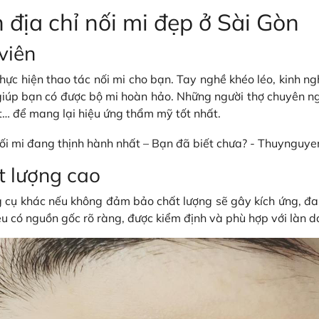
n địa chỉ nối mi đẹp ở Sài Gòn
viên
 thực hiện thao tác nối mi cho bạn. Tay nghề khéo léo, kinh 
úp bạn có được bộ mi hoàn hảo. Những người thợ chuyên ngh
ót… để mang lại hiệu ứng thẩm mỹ tốt nhất.
ất lượng cao
ng cụ khác nếu không đảm bảo chất lượng sẽ gây kích ứng, đau
iệu có nguồn gốc rõ ràng, được kiểm định và phù hợp với làn d