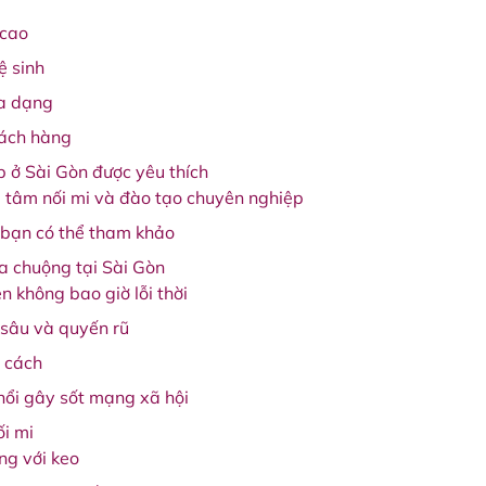
 cao
ệ sinh
đa dạng
hách hàng
p ở Sài Gòn được yêu thích
 tâm nối mi và đào tạo chuyên nghiệp
 bạn có thể tham khảo
a chuộng tại Sài Gòn
ên không bao giờ lỗi thời
 sâu và quyến rũ
á cách
nổi gây sốt mạng xã hội
ối mi
ng với keo