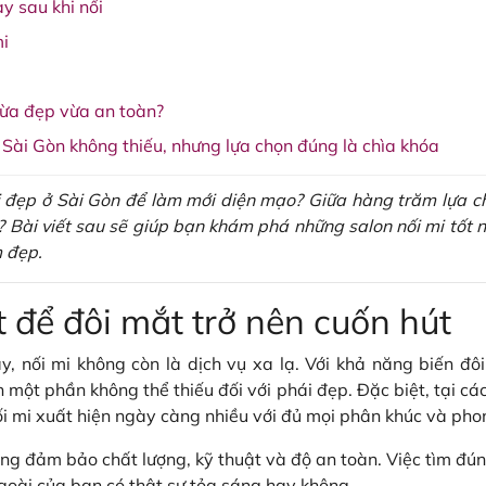
y sau khi nối
i
vừa đẹp vừa an toàn?
ở Sài Gòn không thiếu, nhưng lựa chọn đúng là chìa khóa
 đẹp ở Sài Gòn để làm mới diện mạo? Giữa hàng trăm lựa chọ
 Bài viết sau sẽ giúp bạn khám phá những salon nối mi tốt
m đẹp.
t để đôi mắt trở nên cuốn hút
, nối mi không còn là dịch vụ xa lạ. Với khả năng biến đôi
 một phần không thể thiếu đối với phái đẹp. Đặc biệt, tại các
ối mi xuất hiện ngày càng nhiều với đủ mọi phân khúc và pho
ũng đảm bảo chất lượng, kỹ thuật và độ an toàn. Việc tìm đú
ngoài của bạn có thật sự tỏa sáng hay không.