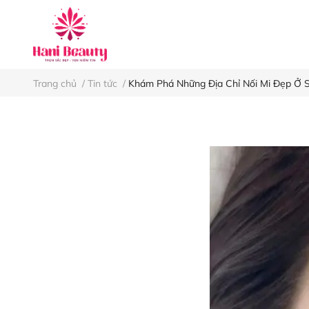
Keo nối mi
Nh
Trang chủ
/
Tin tức
/
Khám Phá Những Địa Chỉ Nối Mi Đẹp Ở S