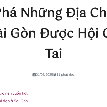
há Những Địa Chỉ
i Gòn Được Hội 
Tai
01/08/2025
11 phút đọc
trở nên cuốn hút
 mi đẹp ở Sài Gòn