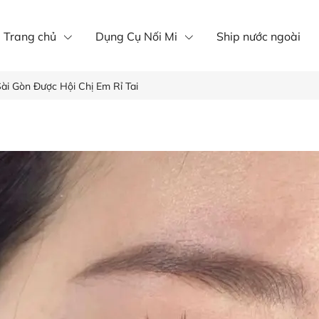
íp nôi mi
Mi khay
mi fan
Trang chủ
Dụng Cụ Nối Mi
Ship nước ngoài
ài Gòn Được Hội Chị Em Rỉ Tai