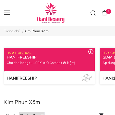
0
Trang chủ
/
Kim Phun Xăm
HSD: 12/05/2026
HSD: 03
HANI FREESHIP
GIẢM 
Cho đơn hàng từ 499K, (trừ Combo tiết kiệm)
Áp dụng
HANIFREESHIP
HANI
Kim Phun Xăm