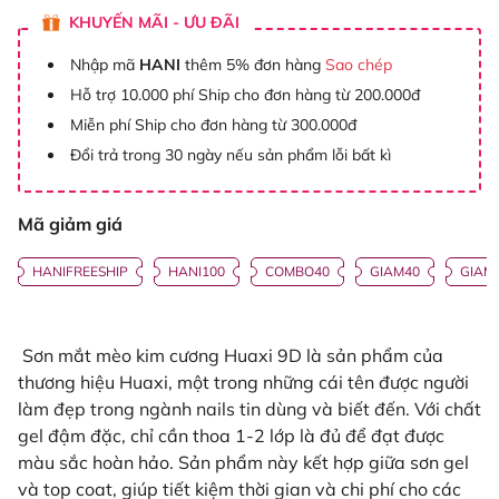
KHUYẾN MÃI - ƯU ĐÃI
Nhập mã
HANI
thêm 5% đơn hàng
Sao chép
Hỗ trợ 10.000 phí Ship cho đơn hàng từ 200.000đ
Miễn phí Ship cho đơn hàng từ 300.000đ
Đổi trả trong 30 ngày nếu sản phẩm lỗi bất kì
Mã giảm giá
HANIFREESHIP
HANI100
COMBO40
GIAM40
GIAM
Sơn mắt mèo kim cương Huaxi 9D là sản phẩm của
thương hiệu Huaxi, một trong những cái tên được người
làm đẹp trong ngành nails tin dùng và biết đến. Với chất
gel đậm đặc, chỉ cần thoa 1-2 lớp là đủ để đạt được
màu sắc hoàn hảo. Sản phẩm này kết hợp giữa sơn gel
và top coat, giúp tiết kiệm thời gian và chi phí cho các