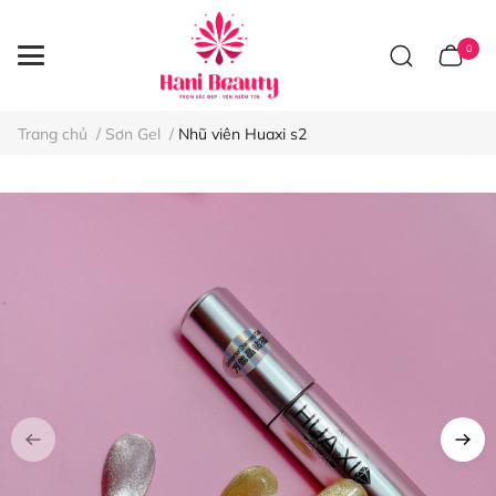
0
Trang chủ
/
Sơn Gel
/
Nhũ viên Huaxi s2