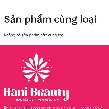
- Thông tin sản phẩm:
+ Tên sản phẩm: Top mắt mèo kim cương Huaxi 9D
Sản phẩm cùng loại
chính hãng.
+ Quy cách đóng gói: 1 lọ/1 hộp
Không có sản phẩm nào cùng loại
+ Phân loại: Nhũ vàng và nhũ bạc.
- Hướng dẫn sử dụng:
+ Bước 1: Vệ sinh, cắt dũa, tạo form cho móng thật hoặc
móng giả (nếu khách hàng yêu cầu).
+ Bước 2: Chải lớp gel liên kết (base nền). Hơ máy từ
30s-60s. Sơn màu nền yêu thích. Tiếp tục hơ khô từ 30-
60s.
+ Bước 3: Sơn lớp top mắt mèo kim cương Huaxi, dùng
Địa chỉ:
161 Hoa Lan, phường Cầu Kiệu, Thành Phố Hồ