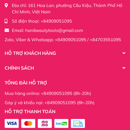
Địa chỉ:
161 Hoa Lan, phường Cầu Kiệu, Thành Phố Hồ
Chí Minh, Việt Nam
Số điện thoại:
+84909051095
Email:
hanibeautytools@gmail.com
Zalo, Viber & Whatsapp: +84909051095 / +84703551095
HỖ TRỢ KHÁCH HÀNG
CHÍNH SÁCH
TỔNG ĐÀI HỖ TRỢ
Mua hàng online: +84909051095 (8h-20h)
Góp ý và khiếu nại: +84909051095 (8h-20h)
HỖ TRỢ THANH TOÁN
Thông tin công ty: