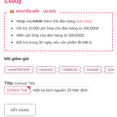
5.600₫
KHUYẾN MÃI - ƯU ĐÃI
Nhập mã
HANI
thêm 5% đơn hàng
Sao chép
Hỗ trợ 10.000 phí Ship cho đơn hàng từ 200.000đ
Miễn phí Ship cho đơn hàng từ 300.000đ
Đổi trả trong 30 ngày nếu sản phẩm lỗi bất kì
Mã giảm giá
HANIFREESHIP
HANI100
COMBO40
GIAM40
GIAM
Title:
Default Title
Default Title
Mặt nạ bịch nguyên 25 Mặc định
HẾT HÀNG