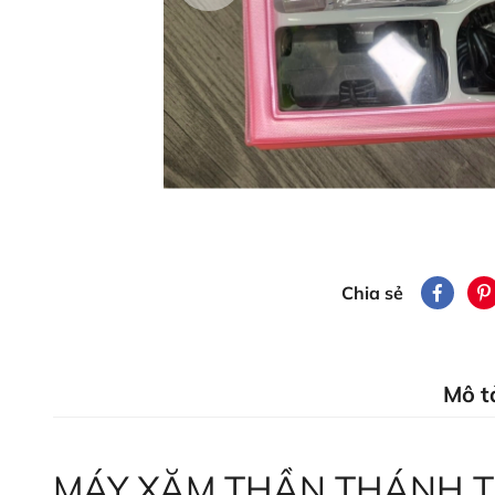
Chia sẻ
Mô t
MÁY XĂM THẦN THÁNH TÍCH