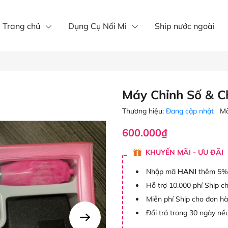
íp nôi mi
Mi khay
mi fan
Trang chủ
Dụng Cụ Nối Mi
Ship nước ngoài
Máy Chỉnh Số & C
Thương hiệu:
Đang cập nhật
Mã
600.000₫
KHUYẾN MÃI - ƯU ĐÃI
Nhập mã
HANI
thêm 5%
Hỗ trợ 10.000 phí Ship c
Miễn phí Ship cho đơn h
Đổi trả trong 30 ngày nếu