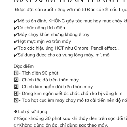
Được đặt sản xuất riêng với mô tơ Đức có kết cấu trụ
✔️Mô tơ ổn định, KHÔNG gây tắc mực hay mực chảy k
✔️Có chức năng tích điện
✔️Máy chạy khỏe nhưng không ê tay
✔️Hạt mực mịn và tròn mẩy
✔️Tạo các hiệu ứng HOT như Ombre, Pencil effect,…
✔️Sử dụng được cho cả vùng lông mày, mí, môi
Đặc điểm
1️⃣- Tích điện 90 phút.
2️⃣- Chỉnh tốc độ trên thân máy.
3️⃣- Chỉnh kim ngắn dài trên thân máy
4️⃣- Dùng kim ngắn xiết ốc chắc chắn ko bị văng kim.
5️⃣- Tạo hạt cực êm máy chạy mô tơ cải tiến nên độ 
🍀Lưu ý sử dụng:
👉Sạc khoảng 30 phút sau khi thấy đèn trên sạc đổi 
👉Không dùng ổn áp, chỉ dùng sạc theo máy.