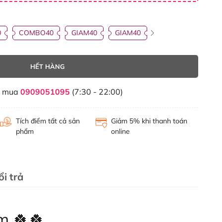
0
COMBO40
GIAM40
GIAM40
HẾT HÀNG
t mua
0909051095
(7:30 - 22:00)
Tích điểm tất cả sản
Giảm 5% khi thanh toán
phẩm
online
i trả
m 🍀🍀