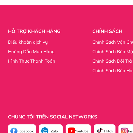
I
g giả, hàng nhái.
n là tôn chỉ của Shop Hani Beaty.
HỖ TRỢ KHÁCH HÀNG
CHÍNH SÁCH
Điều khoản dịch vụ
Chính Sách Vận Ch
u cho quý khách.
Hướng Dẫn Mua Hàng
Chính Sách Bảo Mậ
 để phục vụ tốt.
Hình Thức Thanh Toán
Chính Sách Đổi Trả
Chính Sách Bảo Hà
ách chờ đợi lâu để nhận hàng.
ý khách Inbox trực tiếp để có thể nhận ngay sản phẩm trong 
n còn hàng nên Quý khách yên tâm đặt hàng.
và ngoài nước.
CHÚNG TÔI TRÊN SOCIAL NETWORKS
Facebook
Zalo
Youtube
Tiktok
In