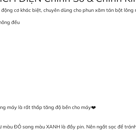
c động cơ khác biệt, chuyên dùng cho phun xăm tán bột lông
hông đều
nóng máy là rất thấp tăng độ bền cho máy❤️
từ màu ĐỎ sang màu XANH là đầy pin. Nên ngắt sạc để tránh 