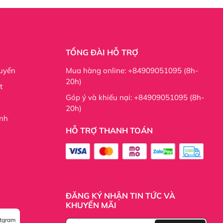
TỔNG ĐÀI HỖ TRỢ
uyển
Mua hàng online: +84909051095 (8h-
20h)
t
Góp ý và khiếu nại: +84909051095 (8h-
20h)
nh
HỖ TRỢ THANH TOÁN
ngày.
ĐĂNG KÝ NHẬN TIN TỨC VÀ
KHUYẾN MÃI
stgram