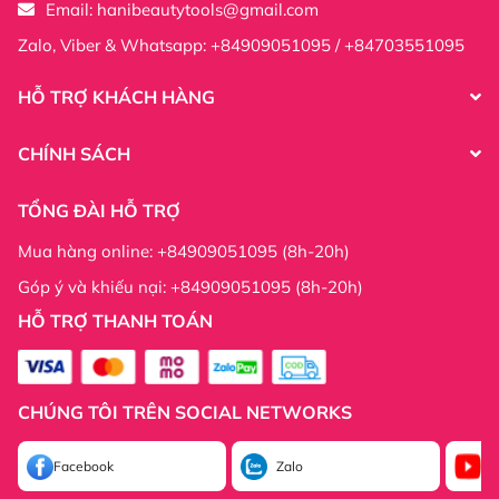
Email:
hanibeautytools@gmail.com
Zalo, Viber & Whatsapp: +84909051095 / +84703551095
HỖ TRỢ KHÁCH HÀNG
CHÍNH SÁCH
TỔNG ĐÀI HỖ TRỢ
Mua hàng online: +84909051095 (8h-20h)
Góp ý và khiếu nại: +84909051095 (8h-20h)
HỖ TRỢ THANH TOÁN
Thông tin công ty:
CHÚNG TÔI TRÊN SOCIAL NETWORKS
Thông tin công ty:
Facebook
Zalo
Yo