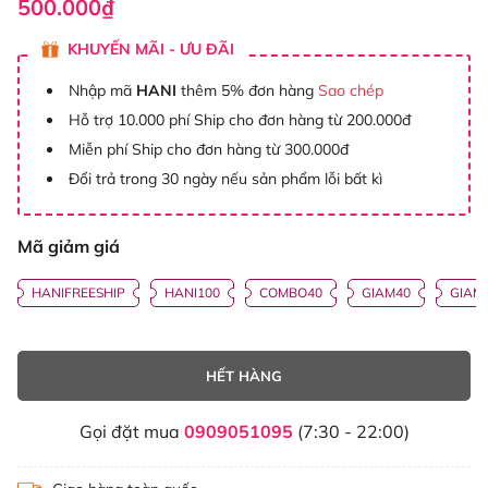
500.000₫
KHUYẾN MÃI - ƯU ĐÃI
Nhập mã
HANI
thêm 5% đơn hàng
Sao chép
Hỗ trợ 10.000 phí Ship cho đơn hàng từ 200.000đ
Miễn phí Ship cho đơn hàng từ 300.000đ
Đổi trả trong 30 ngày nếu sản phẩm lỗi bất kì
Mã giảm giá
HANIFREESHIP
HANI100
COMBO40
GIAM40
GIAM
HẾT HÀNG
Gọi đặt mua
0909051095
(7:30 - 22:00)