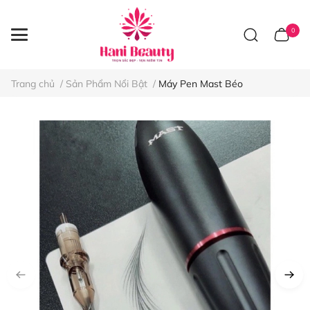
0
Trang chủ
/
Sản Phẩm Nổi Bật
/
Máy Pen Mast Béo