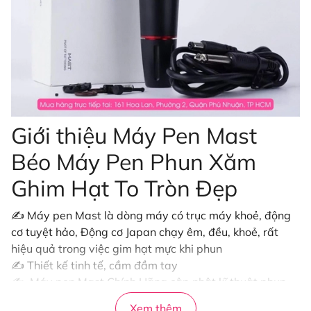
Giới thiệu Máy Pen Mast
Béo Máy Pen Phun Xăm
Ghim Hạt To Tròn Đẹp
✍ Máy pen Mast là dòng máy có trục máy khoẻ, động
cơ tuyệt hảo, Động cơ Japan chạy êm, đều, khoẻ, rất
hiệu quả trong việc gim hạt mực khi phun
✍ Thiết kế tinh tế, cầm đầm tay
✍ Máy pen Mast Chính Hãng cập nhật kĩ thuật phun
môi gim hạt bong mỏng, là xu hướng đang hot nên máy
Xem thêm