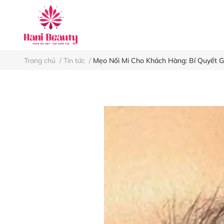
Keo nối mi
Nh
Trang chủ
/
Tin tức
/
Mẹo Nối Mi Cho Khách Hàng: Bí Quyết G