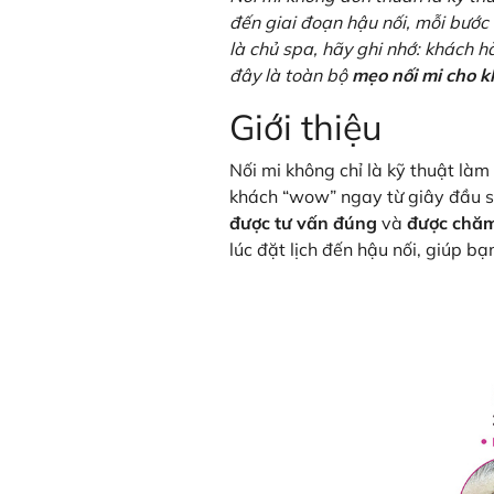
đến giai đoạn hậu nối, mỗi bướ
là chủ spa, hãy ghi nhớ: khách 
đây là toàn bộ
mẹo nối mi cho 
Giới thiệu
Nối mi không chỉ là kỹ thuật là
khách “wow” ngay từ giây đầu s
được tư vấn đúng
và
được chăm 
lúc đặt lịch đến hậu nối, giúp bạ