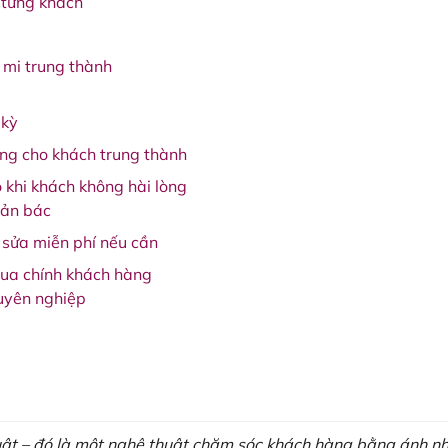
 từng khách
 mi trung thành
 kỳ
ởng cho khách trung thành
o khi khách không hài lòng
hản bác
 sửa miễn phí nếu cần
qua chính khách hàng
uyên nghiệp
uật – đó là một nghệ thuật chăm sóc khách hàng bằng ánh nhìn