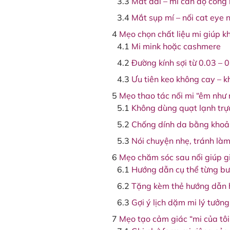
Mắt dài – mi cần độ cong 
Mắt sụp mí – nối cat eye
Mẹo chọn chất liệu mi giúp k
Mi mink hoặc cashmere
Đường kính sợi từ 0.03 –
Ưu tiên keo không cay – 
Mẹo thao tác nối mi “êm như 
Không dùng quạt lạnh trực
Chống dính da bằng khoả
Nói chuyện nhẹ, tránh là
Mẹo chăm sóc sau nối giúp gi
Hướng dẫn cụ thể từng b
Tặng kèm thẻ hướng dẫn 
Gợi ý lịch dặm mi lý tưởng
Mẹo tạo cảm giác “mi của tôi