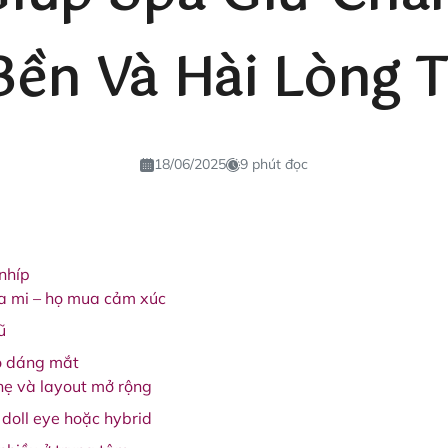
Bền Và Hài Lòng T
18/06/2025
9 phút đọc
 nhíp
a mi – họ mua cảm xúc
ũ
o dáng mắt
hẹ và layout mở rộng
 doll eye hoặc hybrid