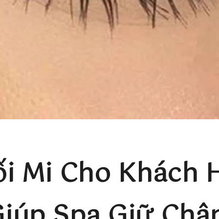
i Mi Cho Khách H
iúp Spa Giữ Châ