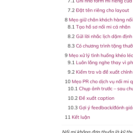
Ghi nhớ form mi riêng của
Đặt tên riêng cho layout
Mẹo giữ chân khách hàng nối
Tạo hồ sơ nối mi cá nhân
Gửi lời nhắc lịch dặm định
Có chương trình tặng thư
Mẹo xử lý tình huống khéo lé
Luôn lắng nghe thay vì p
Kiểm tra và đề xuất chỉnh
Mẹo PR cho dịch vụ nối mi 
Chụp ảnh trước – sau ch
Đề xuất caption
Gợi ý feedback/đánh giá
Kết luận
Nối mi không đơn thuần là kỹ th