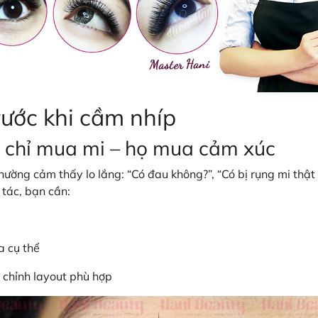
rước khi cầm nhíp
 chỉ mua mi – họ mua cảm xúc
ường cảm thấy lo lắng: “Có đau không?”, “Có bị rụng mi thật
o tác, bạn cần:
 cụ thể
 chỉnh layout phù hợp