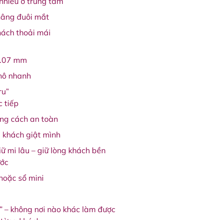
nhiều ở trung tâm
 nâng đuôi mắt
hách thoải mái
 0.07 mm
khô nhanh
ru”
 tiếp
ng cách an toàn
m khách giật mình
ữ mi lâu – giữ lòng khách bền
ước
hoặc sổ mini
” – không nơi nào khác làm được