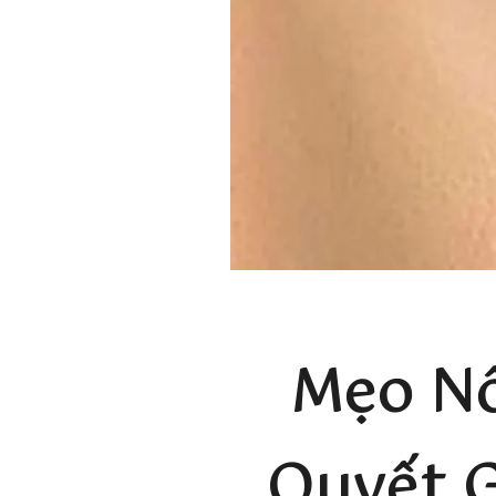
Mẹo Nố
Quyết G