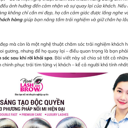
c đều ảnh hưởng đến cảm nhận và sự quay lại của khách. Nếu
hàng không chỉ cần mi đẹp, họ cần cảm giác được lắng nghe v
khách hàng
giúp bạn nâng tầm trải nghiệm và giữ chân họ lâu
m đẹp mà còn là một nghệ thuật chăm sóc trải nghiệm khách h
oi gương, nhưng để họ quay lại – điều quan trọng là bạn ph
sóc sau khi rời khỏi spa
. Bài viết này sẽ chia sẻ tất cả nhữ
n chinh phục trái tim từng vị khách – kể cả người khó tính nhất