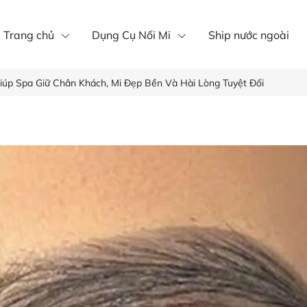
íp nôi mi
Mi khay
mi fan
Trang chủ
Dụng Cụ Nối Mi
Ship nước ngoài
iúp Spa Giữ Chân Khách, Mi Đẹp Bền Và Hài Lòng Tuyệt Đối