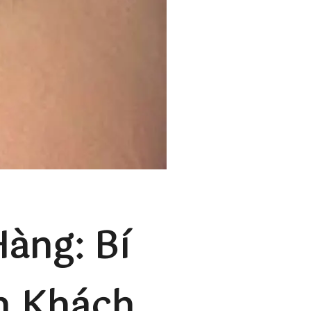
àng: Bí
n Khách,