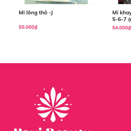
Độ Dài: 7mm đến 20mm
Độ Dày: 0.07mm, 0.05mm
Mi lông thỏ -J
Mi khay
Màu Sắc: Đen
5-6-7 (
Số Sợi Mi Trên Mỗi Fan: 6 sợi đồng đều
50.000₫
54.000₫
Mi fan 4D giúp người thợ tạo nên bộ mi dày dặn mà kh
Sản phẩm này không chỉ tăng cường vẻ đẹp tự nhiên mà