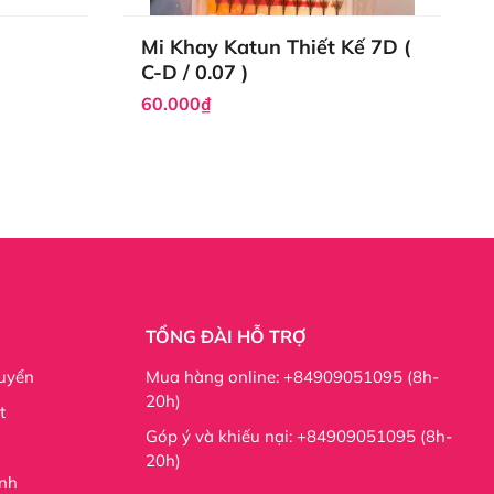
Mi Khay Katun Thiết Kế 7D (
C-D / 0.07 )
60.000₫
rệt đối với hàng mi mỏng hoặc đôi mắt có vẻ buồn.
nhan sắc.
TỔNG ĐÀI HỖ TRỢ
uyển
Mua hàng online: +84909051095 (8h-
20h)
t
Góp ý và khiếu nại: +84909051095 (8h-
20h)
nh