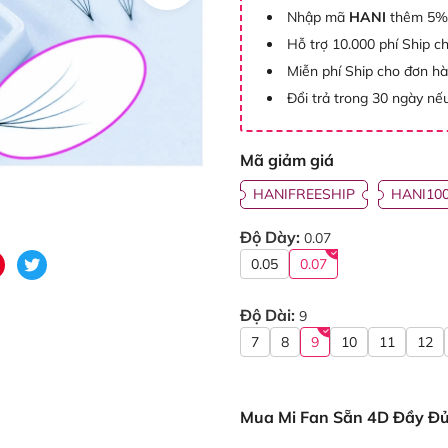
Nhập mã
HANI
thêm 5%
Hỗ trợ 10.000 phí Ship c
Miễn phí Ship cho đơn h
Đổi trả trong 30 ngày nếu
Mã giảm giá
HANIFREESHIP
HANI10
Độ Dày:
0.07
0.05
0.07
Độ Dài:
9
7
8
9
10
11
12
Mua Mi Fan Sẵn 4D Đầy Đủ