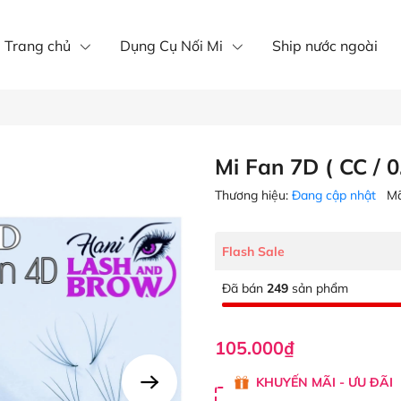
íp nôi mi
Mi khay
mi fan
Trang chủ
Dụng Cụ Nối Mi
Ship nước ngoài
Mi Fan 7D ( CC / 0
Thương hiệu:
Đang cập nhật
Mã
Flash Sale
Đã bán
249
sản phẩm
105.000₫
KHUYẾN MÃI - ƯU ĐÃI