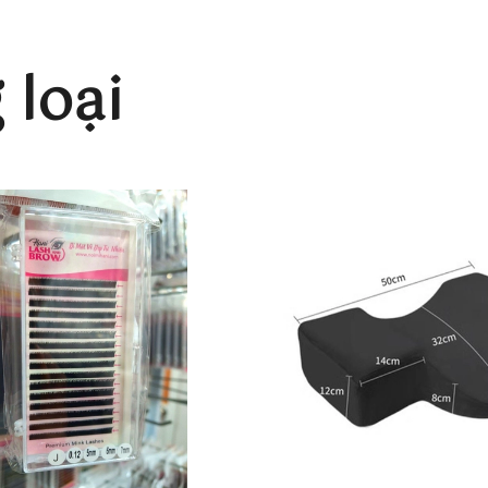
loại
ẹp Mi Dày Nhanh Chóng
i tại một điểm gốc chung. Điểm cuối của mỗi sợi mi được xếp 
:
hẩm: Fan Mi 4D Thường