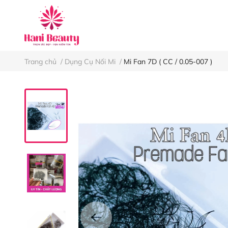
Keo nối mi
Nh
Trang chủ
/
Dụng Cụ Nối Mi
/
Mi Fan 7D ( CC / 0.05-007 )