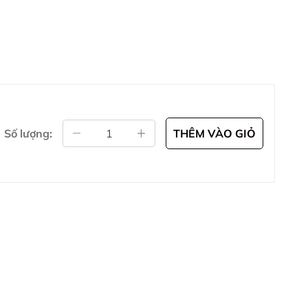
Số lượng:
THÊM VÀO GIỎ
đề khi bạn chọn mi fan sẵn 4D từ Hani Beauty. Mỗi