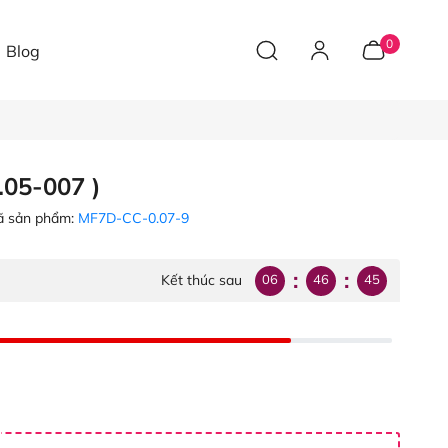
0
Blog
.05-007 )
 sản phẩm:
MF7D-CC-0.07-9
:
:
06
46
45
Kết thúc sau