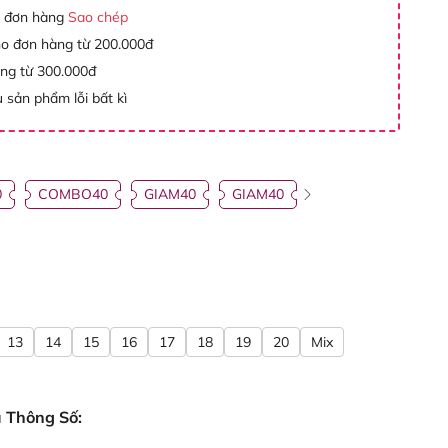
 đơn hàng
Sao chép
ho đơn hàng từ 200.000đ
àng từ 300.000đ
 sản phẩm lỗi bất kì
0
COMBO40
GIAM40
GIAM40
13
14
15
16
17
18
19
20
Mix
 Thông Số: