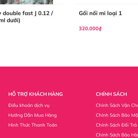
 double fast J 0.12 /
Gối nối mi loại 1
mI dưới)
320.000₫
ông mất nhiều thời gian. Khách hàng sẽ thấy sự cải thiện rõ 
 còn làm đôi mắt trở nên to tròn và long lanh, làm nổi bật 
HỖ TRỢ KHÁCH HÀNG
CHÍNH SÁCH
Điều khoản dịch vụ
Chính Sách Vận Ch
Hướng Dẫn Mua Hàng
Chính Sách Bảo Mậ
Hình Thức Thanh Toán
Chính Sách Đổi Trả
Chính Sách Bảo Hà