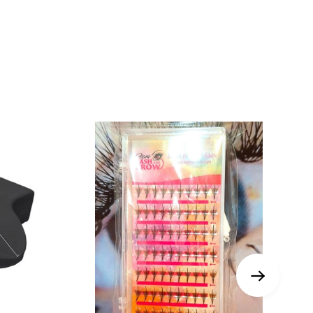
đều, tạo nên vẻ đẹp tự nhiên và cuốn hút. Hani Beauty