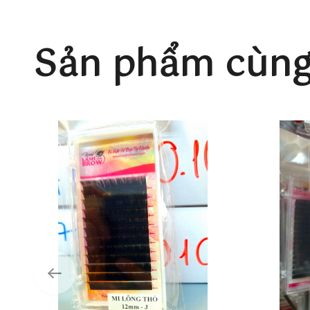
Sản phẩm cùng 
Mi Fan Sẵn 4D - Sản Phẩm Thủ Công - Tạo Nên Vẻ Đ
1.2 Đặc Điểm Nổi Bật
Mi fan sẵn 4D được tạo từ 6 sợi mi riêng lẻ, tụ họp lạ
cung cấp sản phẩm này với các thông số kỹ thuật sau
Thông Số Kỹ Thuật/Đặc Trưng Cơ BảnTên Sản P
Chất Liệu: Mi Lụa Mềm Mại
Độ Cong: B, C, CC, D, U, M, L