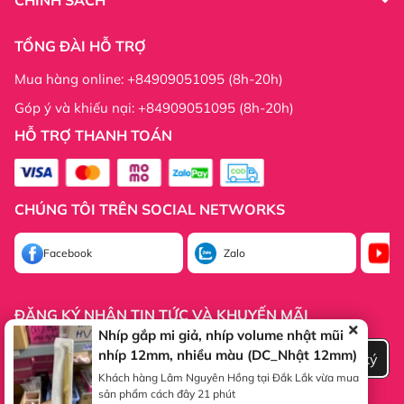
TỔNG ĐÀI HỖ TRỢ
Mua hàng online: +84909051095 (8h-20h)
Góp ý và khiếu nại: +84909051095 (8h-20h)
HỖ TRỢ THANH TOÁN
Thông tin công ty:
Thông tin công ty:
CHÚNG TÔI TRÊN SOCIAL NETWORKS
Facebook
Zalo
Yo
ĐĂNG KÝ NHẬN TIN TỨC VÀ KHUYẾN MÃI
Nhíp gắp mi giả, nhíp volume nhật mũi
nhíp 12mm, nhiều màu (DC_Nhật 12mm)
Đăng ký
Khách hàng Lâm Nguyên Hồng tại Đắk Lắk vừa mua
sản phẩm cách đây 21 phút