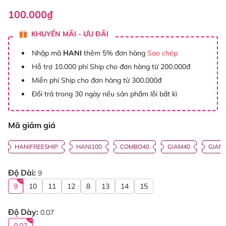
100.000₫
KHUYẾN MÃI - ƯU ĐÃI
Nhập mã
HANI
thêm 5% đơn hàng
Sao chép
Hỗ trợ 10.000 phí Ship cho đơn hàng từ 200.000đ
Miễn phí Ship cho đơn hàng từ 300.000đ
Đổi trả trong 30 ngày nếu sản phẩm lỗi bất kì
Mã giảm giá
HANIFREESHIP
HANI100
COMBO40
GIAM40
GIAM
Độ Dài:
9
9
10
11
12
8
13
14
15
Độ Dày:
0.07
0.07