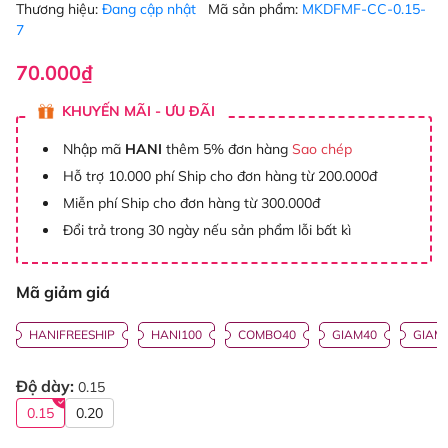
Thương hiệu:
Đang cập nhật
Mã sản phẩm:
MKDFMF-CC-0.15-
7
70.000₫
KHUYẾN MÃI - ƯU ĐÃI
Nhập mã
HANI
thêm 5% đơn hàng
Sao chép
Hỗ trợ 10.000 phí Ship cho đơn hàng từ 200.000đ
Miễn phí Ship cho đơn hàng từ 300.000đ
Đổi trả trong 30 ngày nếu sản phẩm lỗi bất kì
Mã giảm giá
HANIFREESHIP
HANI100
COMBO40
GIAM40
GIAM
Độ dày:
0.15
0.15
0.20