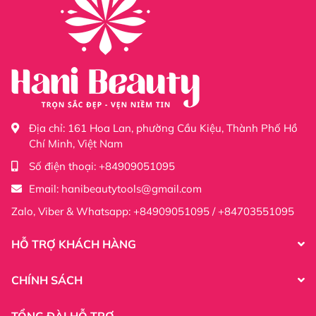
Địa chỉ:
161 Hoa Lan, phường Cầu Kiệu, Thành Phố Hồ
Chí Minh, Việt Nam
Số điện thoại:
+84909051095
Email:
hanibeautytools@gmail.com
Zalo, Viber & Whatsapp: +84909051095 / +84703551095
HỖ TRỢ KHÁCH HÀNG
CHÍNH SÁCH
TỔNG ĐÀI HỖ TRỢ