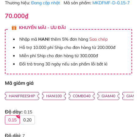
Thương hiệu:
Đang cập nhật
Mã sản phẩm:
MKDFMF-D-0.15-7
70.000₫
KHUYẾN MÃI - ƯU ĐÃI
Nhập mã
HANI
thêm 5% đơn hàng
Sao chép
Hỗ trợ 10.000 phí Ship cho đơn hàng từ 200.000đ
Miễn phí Ship cho đơn hàng từ 300.000đ
Đổi trả trong 30 ngày nếu sản phẩm lỗi bất kì
Mã giảm giá
HANIFREESHIP
HANI100
COMBO40
GIAM40
GIAM
Độ dày:
0.15
0.15
0.20
Độ dài:
7