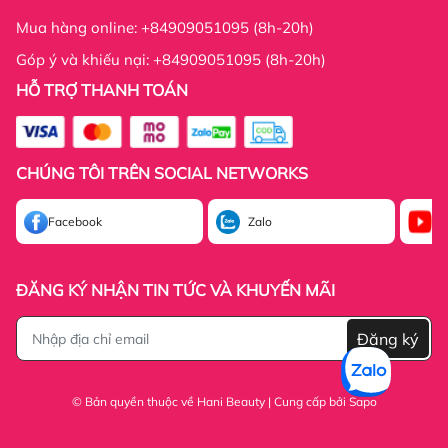
Mua hàng online: +84909051095 (8h-20h)
Góp ý và khiếu nại: +84909051095 (8h-20h)
HỖ TRỢ THANH TOÁN
Thông tin công ty:
CHÚNG TÔI TRÊN SOCIAL NETWORKS
Thông tin công ty:
Facebook
Zalo
Yo
ĐĂNG KÝ NHẬN TIN TỨC VÀ KHUYẾN MÃI
Đăng ký
© Bản quyền thuộc về Hani Beauty | Cung cấp bởi
Sapo