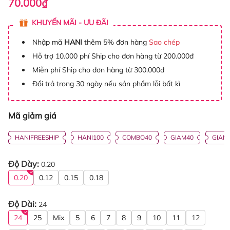
70.000₫
KHUYẾN MÃI - ƯU ĐÃI
Nhập mã
HANI
thêm 5% đơn hàng
Sao chép
Hỗ trợ 10.000 phí Ship cho đơn hàng từ 200.000đ
Miễn phí Ship cho đơn hàng từ 300.000đ
Đổi trả trong 30 ngày nếu sản phẩm lỗi bất kì
Mã giảm giá
HANIFREESHIP
HANI100
COMBO40
GIAM40
GIAM
Độ Dày:
0.20
0.20
0.12
0.15
0.18
Độ Dài:
24
24
25
Mix
5
6
7
8
9
10
11
12