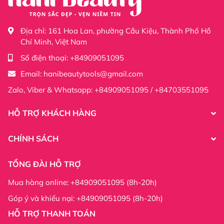
Địa chỉ:
161 Hoa Lan, phường Cầu Kiệu, Thành Phố Hồ
Chí Minh, Việt Nam
Số điện thoại:
+84909051095
Email:
hanibeautytools@gmail.com
Zalo, Viber & Whatsapp: +84909051095 / +84703551095
HỖ TRỢ KHÁCH HÀNG
CHÍNH SÁCH
TỔNG ĐÀI HỖ TRỢ
Mua hàng online: +84909051095 (8h-20h)
Góp ý và khiếu nại: +84909051095 (8h-20h)
HỖ TRỢ THANH TOÁN