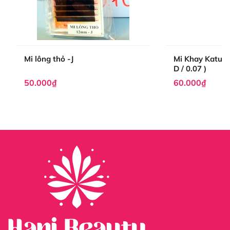
Mi lông thỏ -J
Mi Khay Katun 
D / 0.07 )
50.000₫
60.000₫