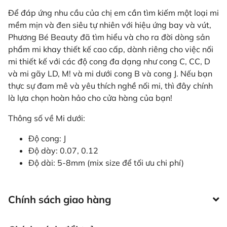
Để đáp ứng nhu cầu của chị em cần tìm kiếm một loại mi
mềm mịn và đen siêu tự nhiên với hiệu ứng bay và vút,
Phương Bé Beauty đã tìm hiểu và cho ra đời dòng sản
phẩm mi khay thiết kế cao cấp, dành riêng cho việc nối
mi thiết kế với các độ cong đa dạng như cong C, CC, D
và mi gãy LD, M! và mi dưới cong B và cong J. Nếu bạn
thực sự đam mê và yêu thích nghề nối mi, thì đây chính
là lựa chọn hoàn hảo cho cửa hàng của bạn!
Thông số về Mi dưới:
Độ cong: J
Độ dày: 0.07, 0.12
Độ dài: 5-8mm (mix size để tối ưu chi phí)
Chính sách giao hàng