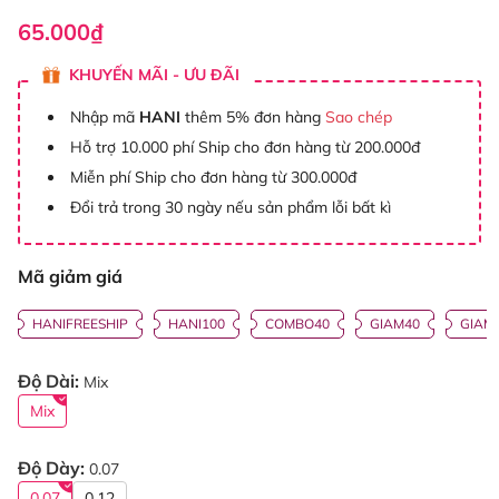
65.000₫
KHUYẾN MÃI - ƯU ĐÃI
Nhập mã
HANI
thêm 5% đơn hàng
Sao chép
Hỗ trợ 10.000 phí Ship cho đơn hàng từ 200.000đ
Miễn phí Ship cho đơn hàng từ 300.000đ
Đổi trả trong 30 ngày nếu sản phẩm lỗi bất kì
Mã giảm giá
HANIFREESHIP
HANI100
COMBO40
GIAM40
GIAM
Độ Dài:
Mix
Mix
Độ Dày:
0.07
0.07
0.12