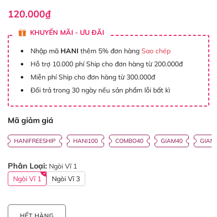
120.000₫
KHUYẾN MÃI - ƯU ĐÃI
Nhập mã
HANI
thêm 5% đơn hàng
Sao chép
Hỗ trợ 10.000 phí Ship cho đơn hàng từ 200.000đ
Miễn phí Ship cho đơn hàng từ 300.000đ
Đổi trả trong 30 ngày nếu sản phẩm lỗi bất kì
Mã giảm giá
HANIFREESHIP
HANI100
COMBO40
GIAM40
GIAM
Phân Loại:
Ngòi Vĩ 1
Ngòi Vĩ 1
Ngòi Vĩ 3
HẾT HÀNG