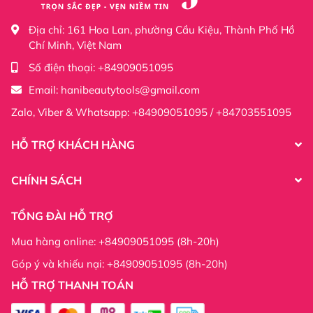
Địa chỉ:
161 Hoa Lan, phường Cầu Kiệu, Thành Phố Hồ
Chí Minh, Việt Nam
Số điện thoại:
+84909051095
Email:
hanibeautytools@gmail.com
Zalo, Viber & Whatsapp: +84909051095 / +84703551095
HỖ TRỢ KHÁCH HÀNG
CHÍNH SÁCH
TỔNG ĐÀI HỖ TRỢ
Mua hàng online: +84909051095 (8h-20h)
Góp ý và khiếu nại: +84909051095 (8h-20h)
HỖ TRỢ THANH TOÁN