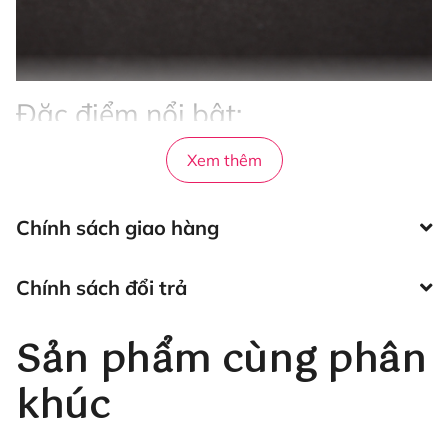
Đặc điểm nổi bật:
Thiết kế màu vàng sáng với bề mặt chống bám bụi
Xem thêm
và chống xước, tạo sự sang trọng và đẳng cấp cho
sản phẩm. Thân nhíp được in chữ Hani Lash and
Brow cùng với logo đôi mắt độc đáo, tôn lên vẻ
Chính sách giao hàng
đẹp đặc biệt của nhíp.
Chính sách đổi trả
Mũi nhíp cong vừa phải, giúp việc kẹp mi trở nên
dễ dàng và chính xác hơn. Hai đầu nhíp được thiết
kế kín khít, giữ cho sợi mi được kết nối một cách
Sản phẩm cùng phân
chặt chẽ và hiệu quả.
khúc
Sản phẩm chịu lực tốt, không cong vênh và không
gỉ sét, đảm bảo độ bền vững theo thời gian. Với
thiết kế thẩm mỹ cao cùng vật liệu chế tạo từ thép