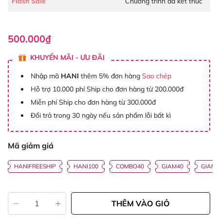
Flash Sale
Chương trình đã kết thúc
500.000₫
KHUYẾN MÃI - ƯU ĐÃI
Nhập mã
HANI
thêm 5% đơn hàng
Sao chép
Hỗ trợ 10.000 phí Ship cho đơn hàng từ 200.000đ
Miễn phí Ship cho đơn hàng từ 300.000đ
Đổi trả trong 30 ngày nếu sản phẩm lỗi bất kì
Mã giảm giá
HANIFREESHIP
HANI100
COMBO40
GIAM40
GIAM
THÊM VÀO GIỎ