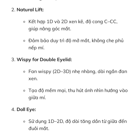
Natural Lift:
Kết hợp 1D và 2D xen kẽ, độ cong C–CC,
giúp nâng góc mắt.
Đảm bảo duy trì độ mở mắt, không che phủ
nếp mí.
Wispy for Double Eyelid:
Fan wispy (2D–3D) nhẹ nhàng, dài ngắn đan
xen.
Tạo độ mềm mại, thu hút ánh nhìn hướng vào
giữa mí.
Doll Eye:
Sử dụng 1D–2D, độ dài tăng dần từ giữa đến
đuôi mắt.