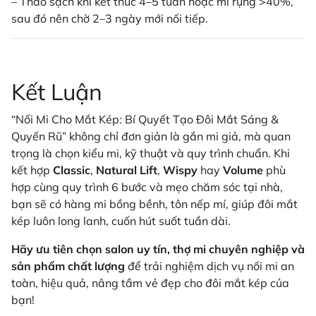
– Tháo sạch khi kết thúc 4–5 tuần hoặc mi rụng >40%,
sau đó nên chờ 2–3 ngày mới nối tiếp.
Kết Luận
“Nối Mi Cho Mắt Kép: Bí Quyết Tạo Đôi Mắt Sáng &
Quyến Rũ” không chỉ đơn giản là gắn mi giả, mà quan
trọng là chọn kiểu mi, kỹ thuật và quy trình chuẩn. Khi
kết hợp
Classic
,
Natural Lift
,
Wispy
hay
Volume
phù
hợp cùng quy trình 6 bước và mẹo chăm sóc tại nhà,
bạn sẽ có hàng mi bồng bềnh, tôn nếp mí, giúp đôi mắt
kép luôn long lanh, cuốn hút suốt tuần dài.
Hãy ưu tiên chọn salon uy tín, thợ mi chuyên nghiệp và
sản phẩm chất lượng
để trải nghiệm dịch vụ nối mi an
toàn, hiệu quả, nâng tầm vẻ đẹp cho đôi mắt kép của
bạn!