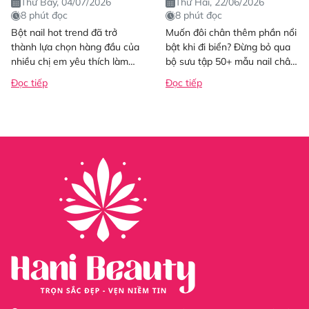
Thứ Bảy, 04/07/2026
Thứ Hai, 22/06/2026
chân
8 phút đọc
8 phút đọc
Bột nail hot trend đã trở
Muốn đôi chân thêm phần nổi
thành lựa chọn hàng đầu của
bật khi đi biển? Đừng bỏ qua
nhiều chị em yêu thích làm
bộ sưu tập 50+ mẫu nail chân
đẹp. Không chỉ đơn thuần là
mới nhất 2026. Đảm bảo
Đọc tiếp
Đọc tiếp
nguyên liệu...
bạn...