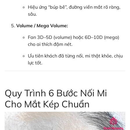
Hiệu ứng “búp bê”, đường viền mắt rõ ràng,
sâu.
Volume / Mega Volume:
Fan 3D–5D (volume) hoặc 6D–10D (mega)
cho ai thích đậm nét.
Ưu tiên khách đã từng nối, mi thật khỏe, chịu
lực tốt.
Quy Trình 6 Bước Nối Mi
Cho Mắt Kép Chuẩn