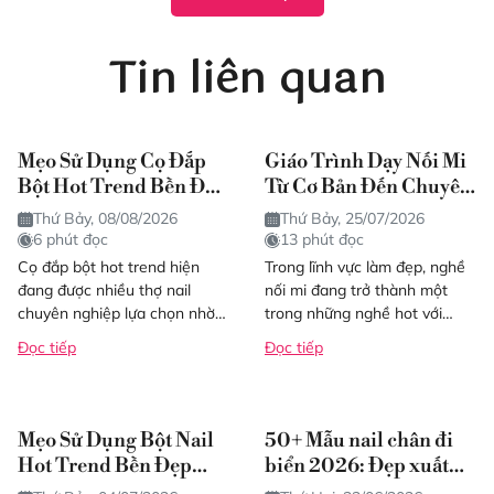
Tin liên quan
Mẹo Sử Dụng Cọ Đắp
Giáo Trình Dạy Nối Mi
Bột Hot Trend Bền Đẹp
Từ Cơ Bản Đến Chuyên
Như Salon
Sâu Chuẩn 2026
Thứ Bảy, 08/08/2026
Thứ Bảy, 25/07/2026
6 phút đọc
13 phút đọc
Cọ đắp bột hot trend hiện
Trong lĩnh vực làm đẹp, nghề
đang được nhiều thợ nail
nối mi đang trở thành một
chuyên nghiệp lựa chọn nhờ
trong những nghề hot với
khả năng giữ bột tốt, dễ tán
tiềm năng thu nhập cao và
Đọc tiếp
Đọc tiếp
mịn và hỗ...
thời gian học...
Mẹo Sử Dụng Bột Nail
50+ Mẫu nail chân đi
Hot Trend Bền Đẹp
biển 2026: Đẹp xuất
Như Salon
sắc, cá tính, tôn đôi