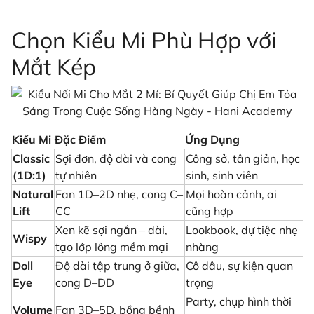
Chọn Kiểu Mi Phù Hợp với
Mắt Kép
Kiểu Mi
Đặc Điểm
Ứng Dụng
Classic
Sợi đơn, độ dài và cong
Công sở, tân giản, học
(1D:1)
tự nhiên
sinh, sinh viên
Natural
Fan 1D–2D nhẹ, cong C–
Mọi hoàn cảnh, ai
Lift
CC
cũng hợp
Xen kẽ sợi ngắn – dài,
Lookbook, dự tiệc nhẹ
Wispy
tạo lớp lông mềm mại
nhàng
Doll
Độ dài tập trung ở giữa,
Cô dâu, sự kiện quan
Eye
cong D–DD
trọng
Party, chụp hình thời
Volume
Fan 3D–5D, bồng bềnh