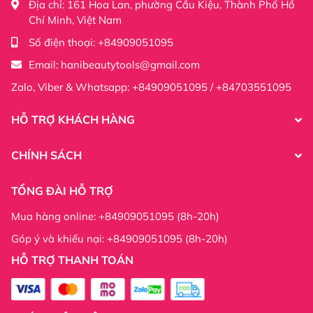
Địa chỉ:
161 Hoa Lan, phường Cầu Kiệu, Thành Phố Hồ
Chí Minh, Việt Nam
Số điện thoại:
+84909051095
Email:
hanibeautytools@gmail.com
Zalo, Viber & Whatsapp: +84909051095 / +84703551095
HỖ TRỢ KHÁCH HÀNG
CHÍNH SÁCH
TỔNG ĐÀI HỖ TRỢ
Mua hàng online: +84909051095 (8h-20h)
Góp ý và khiếu nại: +84909051095 (8h-20h)
HỖ TRỢ THANH TOÁN