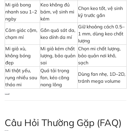
Mi giả bong
Keo không đủ
Chọn keo tốt, vệ sinh
nhanh sau 1–2
bám, vệ sinh mi
kỹ trước gắn
ngày
kém
Giữ khoảng cách 0.5–
Cảm giác cộm,
Gắn quá sát da,
1 mm, dùng keo chất
chạm mí
keo dính da mí
lượng
Mi giả xù,
Mi giả kém chất
Chọn mi chất lượng,
không bóng
lượng, bảo quản
bảo quản nơi khô,
đẹp
sai
sạch
Mi thật yếu,
Quá tải trọng
Dùng fan nhẹ, 1D–2D,
rụng nhiều sau
fan, kéo căng
tránh mega volume
tháo mi
nang lông
Câu Hỏi Thường Gặp (FAQ)