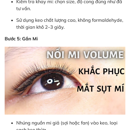
Kiểm tra khay mi: chọn size, độ cong đúng như đã
tư vấn.
Sử dụng keo chất lượng cao, không formaldehyde,
thời gian khô 2–3 giây.
Bước 5: Gắn Mi
Nhúng nguồn mi giả (sợi hoặc fan) vào keo, loại
sạch keo thừa.