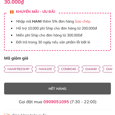
30.000₫
KHUYẾN MÃI - ƯU ĐÃI
Nhập mã
HANI
thêm 5% đơn hàng
Sao chép
Hỗ trợ 10.000 phí Ship cho đơn hàng từ 200.000đ
Miễn phí Ship cho đơn hàng từ 300.000đ
Đổi trả trong 30 ngày nếu sản phẩm lỗi bất kì
Mã giảm giá
HANIFREESHIP
HANI100
COMBO40
GIAM40
GIAM
HẾT HÀNG
Gọi đặt mua
0909051095
(7:30 - 22:00)