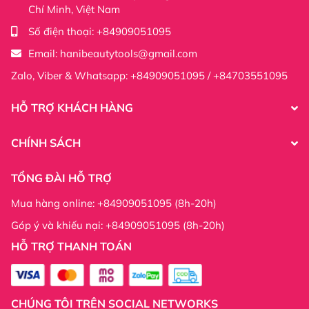
Chí Minh, Việt Nam
Số điện thoại:
+84909051095
Email:
hanibeautytools@gmail.com
Zalo, Viber & Whatsapp: +84909051095 / +84703551095
HỖ TRỢ KHÁCH HÀNG
CHÍNH SÁCH
TỔNG ĐÀI HỖ TRỢ
Mua hàng online: +84909051095 (8h-20h)
Góp ý và khiếu nại: +84909051095 (8h-20h)
HỖ TRỢ THANH TOÁN
CHÚNG TÔI TRÊN SOCIAL NETWORKS