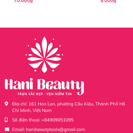
70.000₫
5.000₫
CHÍNH SÁCH VÀ HẬU MÃI
-
Hani Beauty Tool
cam kết và đảm bảo không bán
hàng giả, hàng nhái.
- Chất lượng hàng đầu và thái độ phục vụ tận tình luôn
là tôn chỉ của Shop Hani Beaty.
- Sản phẩm cam kết như hình thật 100%.
- Đổi trả hàng trong vòng 7 ngày nếu hàng lỗi, sai mẫu
cho quý khách.
- Tư vấn nhiệt tình, chu đáo luôn lắng nghe khách hàng
để phục vụ tốt.
Địa chỉ:
161 Hoa Lan, phường Cầu Kiệu, Thành Phố Hồ
Chí Minh, Việt Nam
- Giao hàng nhanh, đúng tiến độ không phải để quý
Số điện thoại:
+84909051095
khách chờ đợi lâu để nhận hàng.
Email:
hanibeautytools@gmail.com