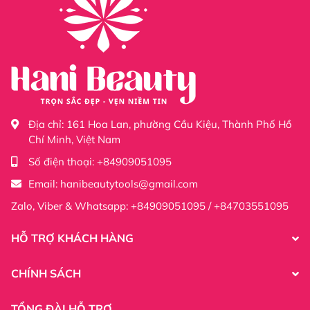
cả các sàn thương mại điện tử Ecommerce trong nước
và ngoài ngước, quý khách hàng có thể tìm thông tin
sản phẩm ở các gian hàng Shopee, tiktok , facebook với
từng mức giá khác nhau tùy vào các sàn.
Shopee :
https://shopee.vn/hani.official
Tiktok :
https://www.tiktok.com/@sieuthidonghehanibeauty
Facebook :
https://www.facebook.com/profile.php?
Địa chỉ:
161 Hoa Lan, phường Cầu Kiệu, Thành Phố Hồ
id=61555365206677
Chí Minh, Việt Nam
Số điện thoại:
+84909051095
Email:
hanibeautytools@gmail.com
Zalo, Viber & Whatsapp: +84909051095 / +84703551095
HỖ TRỢ KHÁCH HÀNG
CHÍNH SÁCH
TỔNG ĐÀI HỖ TRỢ