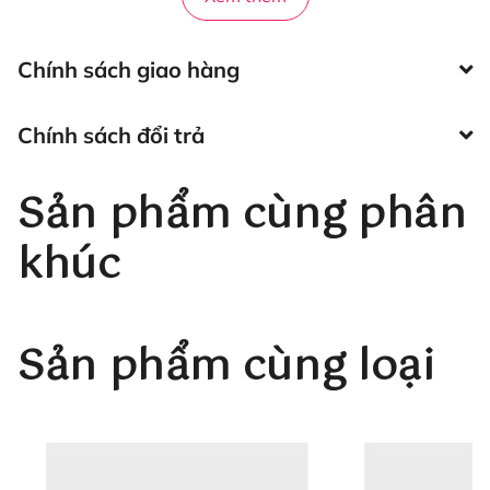
Chính sách giao hàng
Chính sách đổi trả
CHÍNH SÁCH VÀ HẬU MÃI
Sản phẩm cùng phân
-
Hani Beauty Tool
cam kết và đảm bảo không bán
khúc
hàng giả, hàng nhái.
- Chất lượng hàng đầu và thái độ phục vụ tận tình luôn
là tôn chỉ của Shop Hani Beaty.
Sản phẩm cùng loại
- Sản phẩm cam kết như hình thật 100%.
- Đổi trả hàng trong vòng 7 ngày nếu hàng lỗi, sai mẫu
cho quý khách.
- Tư vấn nhiệt tình, chu đáo luôn lắng nghe khách hàng