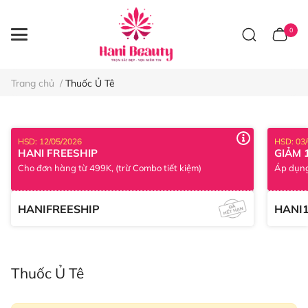
0
Trang chủ
/
Thuốc Ủ Tê
HSD: 12/05/2026
HSD: 03
HANI FREESHIP
GIẢM 
Cho đơn hàng từ 499K, (trừ Combo tiết kiệm)
Áp dụng
HANIFREESHIP
HANI
Thuốc Ủ Tê