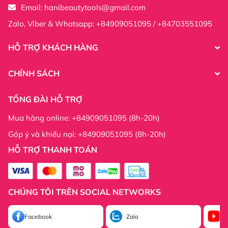
Email:
hanibeautytools@gmail.com
Zalo, Viber & Whatsapp: +84909051095 / +84703551095
HỖ TRỢ KHÁCH HÀNG
CHÍNH SÁCH
TỔNG ĐÀI HỖ TRỢ
Mua hàng online: +84909051095 (8h-20h)
Góp ý và khiếu nại: +84909051095 (8h-20h)
HỖ TRỢ THANH TOÁN
CHÚNG TÔI TRÊN SOCIAL NETWORKS
Facebook
Zalo
Yo