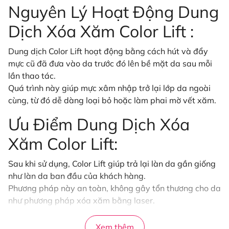
Nguyên Lý Hoạt Động Dung
Dịch Xóa Xăm Color Lift :
Dung dịch Color Lift hoạt động bằng cách hút và đẩy
mực cũ đã đưa vào da trước đó lên bề mặt da sau mỗi
lần thao tác.
Quá trình này giúp mực xâm nhập trở lại lớp da ngoài
cùng, từ đó dễ dàng loại bỏ hoặc làm phai mờ vết xăm.
Ưu Điểm Dung Dịch Xóa
Xăm Color Lift:
Sau khi sử dụng, Color Lift giúp trả lại làn da gần giống
như làn da ban đầu của khách hàng.
Phương pháp này an toàn, không gây tổn thương cho da
như phương pháp xóa xăm bằng laser.
Với các vết màu nhạt, chỉ cần một lần xử lý là có thể loại
bỏ sạch, trong khi với các vết mực đậm và sâu, có thể
Xem thêm