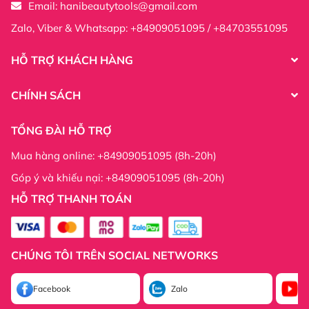
Email:
hanibeautytools@gmail.com
Zalo, Viber & Whatsapp: +84909051095 / +84703551095
HỖ TRỢ KHÁCH HÀNG
CHÍNH SÁCH
TỔNG ĐÀI HỖ TRỢ
Mua hàng online: +84909051095 (8h-20h)
Góp ý và khiếu nại: +84909051095 (8h-20h)
HỖ TRỢ THANH TOÁN
Thông tin công ty:
CHÚNG TÔI TRÊN SOCIAL NETWORKS
Thông tin công ty:
Facebook
Zalo
Yo