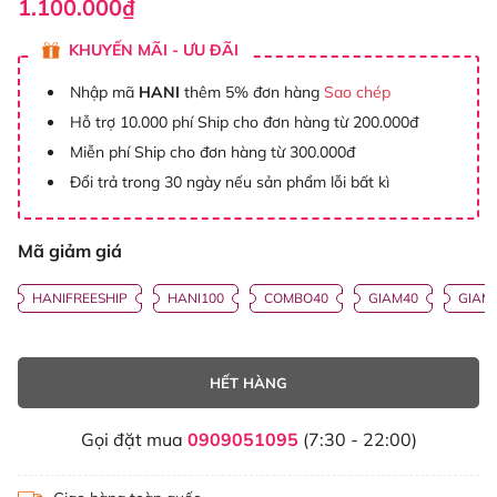
1.100.000₫
KHUYẾN MÃI - ƯU ĐÃI
Nhập mã
HANI
thêm 5% đơn hàng
Sao chép
Hỗ trợ 10.000 phí Ship cho đơn hàng từ 200.000đ
Miễn phí Ship cho đơn hàng từ 300.000đ
Đổi trả trong 30 ngày nếu sản phẩm lỗi bất kì
Mã giảm giá
HANIFREESHIP
HANI100
COMBO40
GIAM40
GIAM
HẾT HÀNG
Gọi đặt mua
0909051095
(7:30 - 22:00)