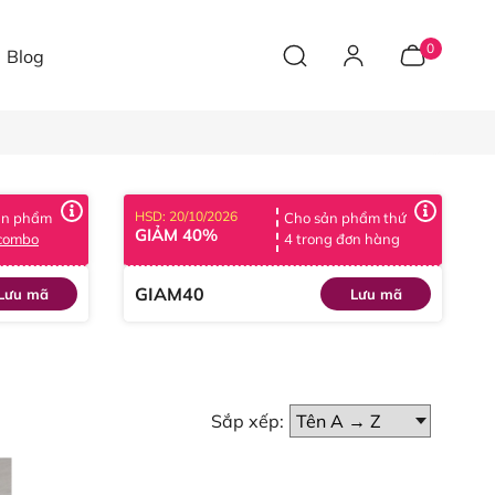
0
Blog
HSD: 20/10/2026
ản phẩm
Cho sản phẩm thứ
GIẢM 40%
 combo
4 trong đơn hàng
GIAM40
Lưu mã
Lưu mã
Sắp xếp: