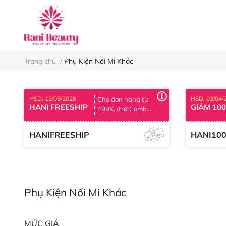
Keo nối mi
Nh
Trang chủ
/
Phụ Kiện Nối Mi Khác
HSD: 12/05/2026
HSD: 03/04/
Cho đơn hàng từ
HANI FREESHIP
GIẢM 10
499K, (trừ Combo
tiết kiệm)
HANIFREESHIP
HANI10
Phụ Kiện Nối Mi Khác
MỨC GIÁ