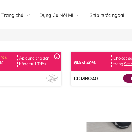
íp nôi mi
Mi khay
mi fan
Trang chủ
Dụng Cụ Nối Mi
Ship nước ngoài
2026
Áp dụng cho đơn
Cho các s
0K
GIẢM 40%
hàng từ 1 Triệu
trong
Set
COMBO40
0