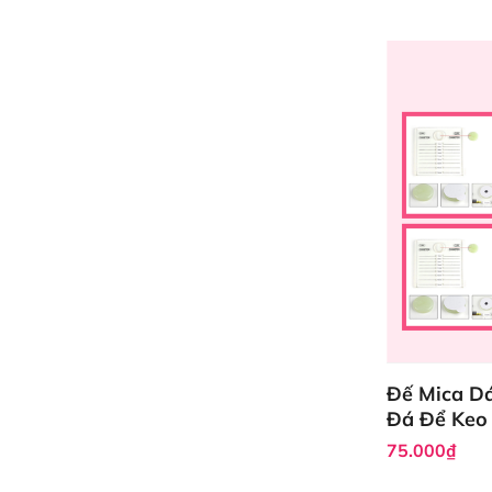
Đế Mica Dá
Đá Để Keo
75.000₫