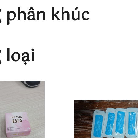
 phân khúc
loại
I
g giả, hàng nhái.