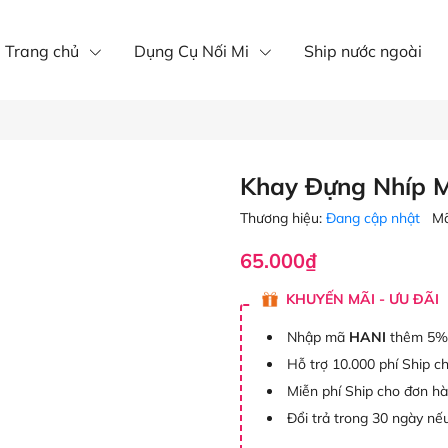
íp nôi mi
Mi khay
mi fan
Trang chủ
Dụng Cụ Nối Mi
Ship nước ngoài
Khay Đựng Nhíp 
Thương hiệu:
Đang cập nhật
Mã
65.000₫
KHUYẾN MÃI - ƯU ĐÃI
Nhập mã
HANI
thêm 5%
Hỗ trợ 10.000 phí Ship c
Miễn phí Ship cho đơn h
Đổi trả trong 30 ngày nếu