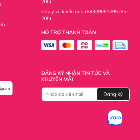
20h)
t
Góp ý và khiếu nại: +84909051095 (8h-
20h)
nh
HỖ TRỢ THANH TOÁN
ĐĂNG KÝ NHẬN TIN TỨC VÀ
KHUYẾN MÃI
stgram
Đăng ký