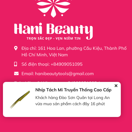
Shopee :
https://shopee.vn/hani.official
Tiktok :
https://www.tiktok.com/@sieuthidonghehani
Facebook :
https://www.facebook.com/profile.php?
Địa chỉ:
161 Hoa Lan, phường Cầu Kiệu, Thành Phố
Hồ Chí Minh, Việt Nam
Số điện thoại:
+84909051095
Email:
hanibeautytools@gmail.com
Zalo, Viber & Whatsapp: +84909051095 /
+84703551095
Nhíp Tách Mi Truyền Thống Cao Cấp
Khách hàng Đào Sơn Quân tại Long An
vừa mua sản phẩm cách đây 16 phút