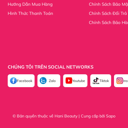
Hướng Dẫn Mua Hàng
Chính Sách Bảo Mậ
beauty
Hình Thức Thanh Toán
Chính Sách Đổi Trả
id=61555365206677
Chính Sách Bảo Hà
CHÚNG TÔI TRÊN SOCIAL NETWORKS
Facebook
Zalo
Youtube
Tiktok
In
© Bản quyền thuộc về Hani Beauty | Cung cấp bởi
Sapo