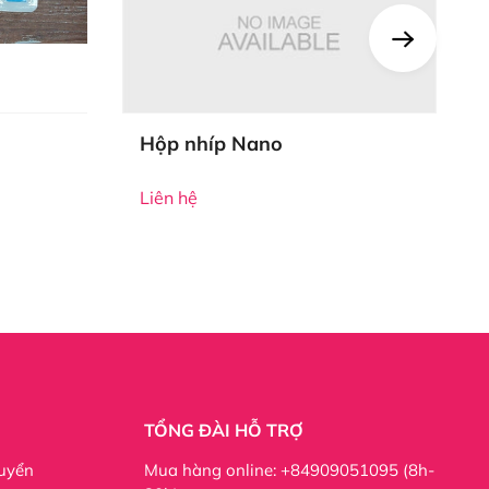
Hộp nhíp Nano
Liên hệ
ngày.
TỔNG ĐÀI HỖ TRỢ
oài ngước, quý khách hàng có thể tìm thông tin sản
uyển
Mua hàng online: +84909051095 (8h-