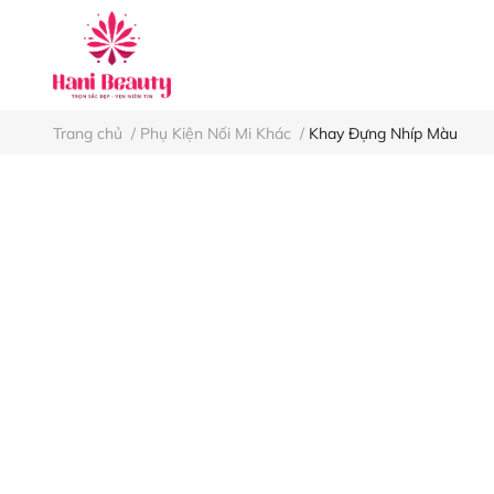
Keo nối mi
Nh
Trang chủ
/
Phụ Kiện Nối Mi Khác
/
Khay Đựng Nhíp Màu