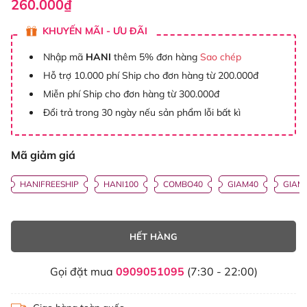
260.000₫
KHUYẾN MÃI - ƯU ĐÃI
Nhập mã
HANI
thêm 5% đơn hàng
Sao chép
Hỗ trợ 10.000 phí Ship cho đơn hàng từ 200.000đ
Miễn phí Ship cho đơn hàng từ 300.000đ
Đổi trả trong 30 ngày nếu sản phẩm lỗi bất kì
Mã giảm giá
HANIFREESHIP
HANI100
COMBO40
GIAM40
GIAM
HẾT HÀNG
Gọi đặt mua
0909051095
(7:30 - 22:00)