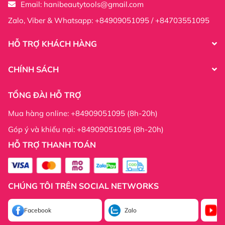
Email:
hanibeautytools@gmail.com
Zalo, Viber & Whatsapp: +84909051095 / +84703551095
HỖ TRỢ KHÁCH HÀNG
CHÍNH SÁCH
TỔNG ĐÀI HỖ TRỢ
Mua hàng online: +84909051095 (8h-20h)
Góp ý và khiếu nại: +84909051095 (8h-20h)
HỖ TRỢ THANH TOÁN
Thông tin công ty:
CHÚNG TÔI TRÊN SOCIAL NETWORKS
Thông tin công ty:
Facebook
Zalo
Yo