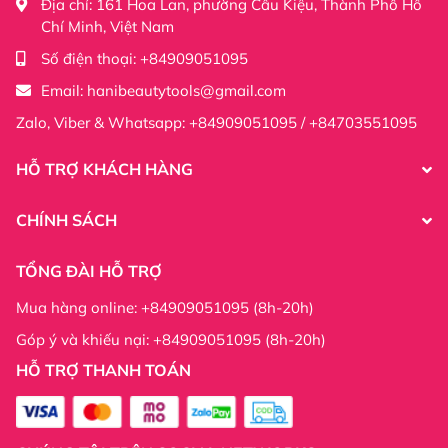
Địa chỉ:
161 Hoa Lan, phường Cầu Kiệu, Thành Phố Hồ
https://www.tiktok.com/@sieuthidonghehanibeauty
Chí Minh, Việt Nam
Facebook :
https://www.facebook.com/profile.php?
Số điện thoại:
+84909051095
id=61555365206677
Email:
hanibeautytools@gmail.com
Zalo, Viber & Whatsapp: +84909051095 / +84703551095
HỖ TRỢ KHÁCH HÀNG
CHÍNH SÁCH
TỔNG ĐÀI HỖ TRỢ
Mua hàng online: +84909051095 (8h-20h)
Góp ý và khiếu nại: +84909051095 (8h-20h)
HỖ TRỢ THANH TOÁN
Thông tin công ty: