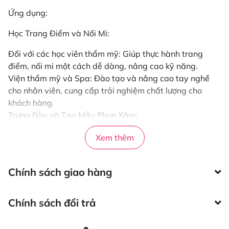
Ứng dụng:
Học Trang Điểm và Nối Mi:
Đối với các học viên thẩm mỹ: Giúp thực hành trang
điểm, nối mi một cách dễ dàng, nâng cao kỹ năng.
Viện thẩm mỹ và Spa: Đào tạo và nâng cao tay nghề
cho nhân viên, cung cấp trải nghiệm chất lượng cho
khách hàng.
Trưng Bày và Tạo Mẫu Phun Xăm:
Sử dụng làm mẫu khuôn mặt để phun xăm mày, mí, môi.
Xem thêm
Tạo điều kiện tập massage cho các bạn học viên trong
ngành.
Chính sách giao hàng
Siêu thị đồ nghề Hani
Beauty
Chính sách đổi trả