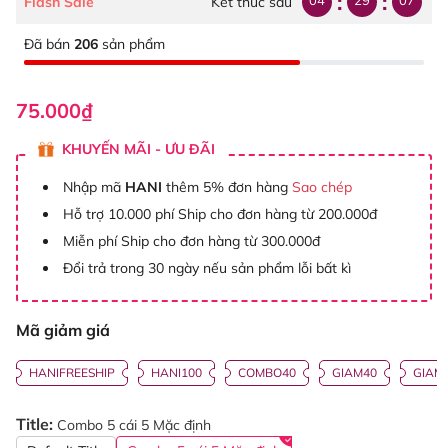
:
:
04
29
06
Flash Sale
Kết thúc sau
Đã bán
206
sản phẩm
75.000₫
KHUYẾN MÃI - ƯU ĐÃI
Nhập mã
HANI
thêm 5% đơn hàng
Sao chép
Hỗ trợ 10.000 phí Ship cho đơn hàng từ 200.000đ
Miễn phí Ship cho đơn hàng từ 300.000đ
Đổi trả trong 30 ngày nếu sản phẩm lỗi bất kì
Mã giảm giá
HANIFREESHIP
HANI100
COMBO40
GIAM40
GIAM
Title:
Combo 5 cái 5 Mặc định