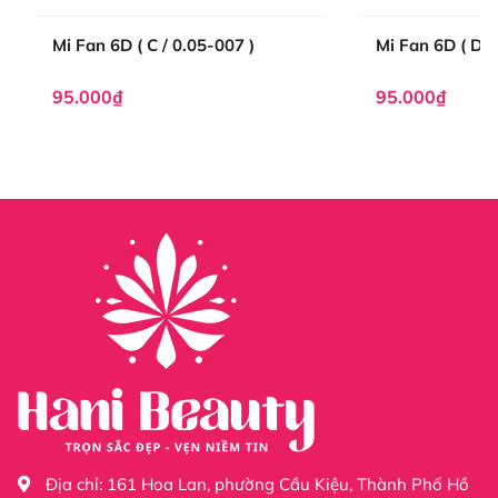
1.2 Đặc Điểm Nổi Bật
Mi Fan 6D ( C / 0.05-007 )
Mi Fan 6D ( D /
Mi fan sẵn 5D được tạo ra từ 5 sợi mi chất lượng, chúng
được kết hợp thành một chùm có chung gốc. Điều này
95.000₫
95.000₫
đảm bảo rằng phần ngọn của fan xòe đều, phần chân
fan chắc chắn và không xô lệch. Sản phẩm này có các
thông số kỹ thuật cụ thể như: chất liệu mi lụa mềm mại,
độ cong đa dạng từ C, CC, D, U, M, L, độ dài từ 7 đến
20mm, độ dày 0.07mm - 0.15mm và màu sắc đen, đảm
bảo đáp ứng được nhu cầu và sở thích của mọi khách
hàng.
Xem các sản phẩm độ cong khác:
Mi Fan 5D độ cong
B
Mi Fan 5D độ cong C
Mi Fan 5D độ cong CC
Mi Fan 5D độ cong D
Mi Fan 5D độ cong U
Địa chỉ:
161 Hoa Lan, phường Cầu Kiệu, Thành Phố Hồ
Mi Fan 5D độ cong L