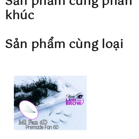
Sản phẩm cùng phân
Mi Fan 5D độ cong D
0.05-0.15mm
7m-20mm có Mix
khúc
Mi Fan 5D độ cong U
0.05-0.15mm
7m-20mm có Mix
Mi Fan 5D độ cong L
0.05-0.15mm
7m-20mm có Mix
Mi Fan 5D độ cong M
0.05-0.15mm
7m-20mm có Mix
Sản phẩm cùng loại
Thông Tin Sản Phẩm
1.1 Nguồn Gốc Xuất Xứ
Mi fan sẵn 5D được sản xuất và phân phối trực tiếp bởi
công ty Hani Beauty - một đơn vị uy tín trong lĩnh vực
làm đẹp. Sản phẩm này là sự kết hợp của kinh nghiệm
và kiến thức chuyên môn, đảm bảo chất lượng và an
toàn cho người sử dụng. Nguyên liệu được nhập khẩu từ
Hàn Quốc, đem lại độ an toàn cao và hiệu quả tốt nhất
cho người dùng.