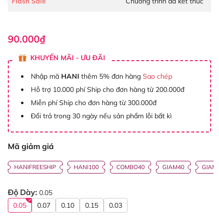
Flash Sale
Chương trình đã kết thúc
90.000₫
KHUYẾN MÃI - ƯU ĐÃI
Nhập mã
HANI
thêm 5% đơn hàng
Sao chép
Hỗ trợ 10.000 phí Ship cho đơn hàng từ 200.000đ
Miễn phí Ship cho đơn hàng từ 300.000đ
Đổi trả trong 30 ngày nếu sản phẩm lỗi bất kì
Mã giảm giá
HANIFREESHIP
HANI100
COMBO40
GIAM40
GIAM
Độ Dày:
0.05
0.05
0.07
0.10
0.15
0.03