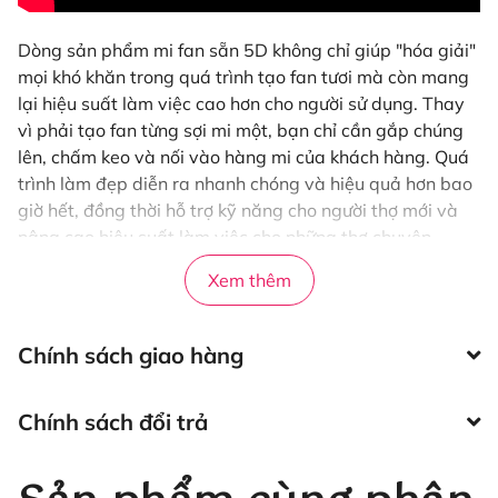
Dòng sản phẩm mi fan sẵn 5D không chỉ giúp "hóa giải"
mọi khó khăn trong quá trình tạo fan tươi mà còn mang
lại hiệu suất làm việc cao hơn cho người sử dụng. Thay
vì phải tạo fan từng sợi mi một, bạn chỉ cần gắp chúng
lên, chấm keo và nối vào hàng mi của khách hàng. Quá
trình làm đẹp diễn ra nhanh chóng và hiệu quả hơn bao
giờ hết, đồng thời hỗ trợ kỹ năng cho người thợ mới và
nâng cao hiệu suất làm việc cho những thợ chuyên
nghiệp.
Xem thêm
Thông số kỹ thuật các độ
cong của mi fan 5D:
Chính sách giao hàng
Mi Fan 5D
Độ dày
Độ dài
Chính sách đổi trả
Mi Fan 5D độ cong
B
0.05-0.15mm
7m-20mm có Mix
Mi Fan 5D độ cong C
0.05-0.15mm
7m-20mm có Mix
Mi Fan 5D độ cong CC
0.05-0.15mm
7m-20mm có Mix