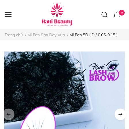
0
Trang chủ
/
Mi Fan Sẵn Dày Vừa
/
Mi Fan 5D ( D / 0.05-0.15 )