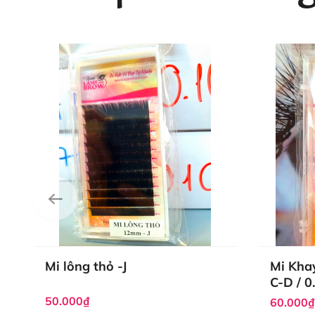
Mi lông thỏ -J
Mi Khay
C-D / 0
50.000₫
60.000₫