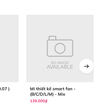
0.07 )
Mi thiết kế smart fan -
(B/C/D/L/M) - Mix
139.000₫