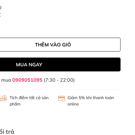
D
C
THÊM VÀO GIỎ
MUA NGAY
t mua
0909051095
(7:30 - 22:00)
Tích điểm tất cả sản
Giảm 5% khi thanh toán
phẩm
online
i trả