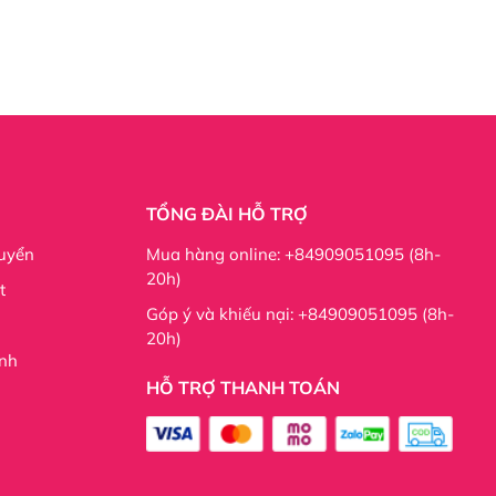
TỔNG ĐÀI HỖ TRỢ
uyển
Mua hàng online: +84909051095 (8h-
20h)
t
phản ánh đúng phong cách và sở thích riêng của họ.
Góp ý và khiếu nại: +84909051095 (8h-
20h)
 thích phong cách mới lạ và độc đáo.
nh
g muốn của mỗi khách hàng, đảm bảo sự phù hợp và tự
HỖ TRỢ THANH TOÁN
 trên mắt một cách hiệu quả, tạo ra vẻ đẹp hoàn hảo