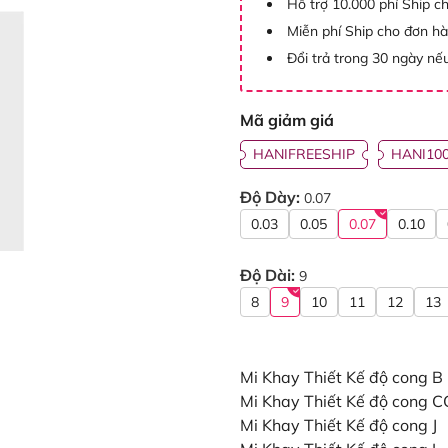
Hỗ trợ 10.000 phí Ship c
Miễn phí Ship cho đơn h
Đổi trả trong 30 ngày nếu
Mã giảm giá
HANIFREESHIP
HANI10
Độ Dày:
0.07
0.03
0.05
0.07
0.10
Độ Dài:
9
8
9
10
11
12
13
Mi Khay Thiết Kế độ cong B
Mi Khay Thiết Kế độ cong C
Mi Khay Thiết Kế độ cong J