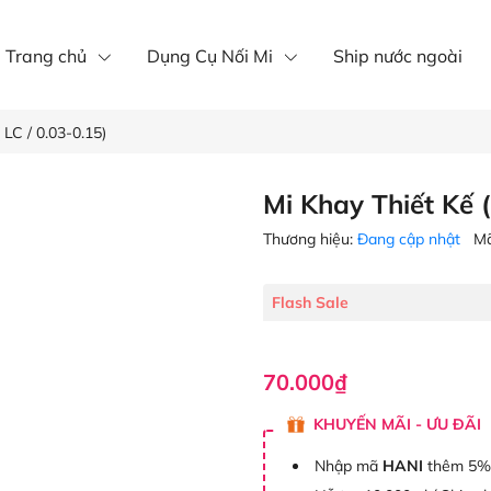
íp nôi mi
Mi khay
mi fan
Trang chủ
Dụng Cụ Nối Mi
Ship nước ngoài
 LC / 0.03-0.15)
Mi Khay Thiết Kế (
Thương hiệu:
Đang cập nhật
Mã
Flash Sale
70.000₫
KHUYẾN MÃI - ƯU ĐÃI
Nhập mã
HANI
thêm 5%