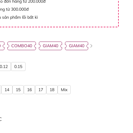
ho đơn hàng từ 200.000đ
àng từ 300.000đ
 sản phẩm lỗi bất kì
0
COMBO40
GIAM40
GIAM40
0.12
0.15
14
15
16
17
18
Mix
C